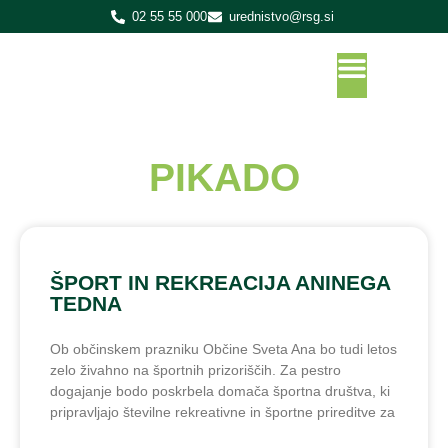
02 55 55 000
urednistvo@rsg.si
PIKADO
ŠPORT IN REKREACIJA ANINEGA
TEDNA
Ob občinskem prazniku Občine Sveta Ana bo tudi letos
zelo živahno na športnih prizoriščih. Za pestro
dogajanje bodo poskrbela domača športna društva, ki
pripravljajo številne rekreativne in športne prireditve za