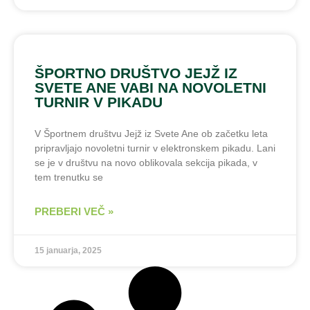
ŠPORTNO DRUŠTVO JEJŽ IZ
SVETE ANE VABI NA NOVOLETNI
TURNIR V PIKADU
V Športnem društvu Jejž iz Svete Ane ob začetku leta
pripravljajo novoletni turnir v elektronskem pikadu. Lani
se je v društvu na novo oblikovala sekcija pikada, v
tem trenutku se
PREBERI VEČ »
15 januarja, 2025