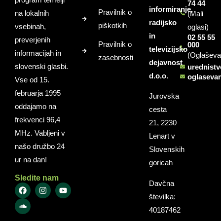
74 44
informiranje,
Pravilnik o
na lokalnih
(Mali
radijsko
piškotkih
vsebinah,
oglasi)
in
02 55 55
preverjenih
Pravilnik o
000
televizijsko
informacijah in
(Oglaševa
zasebnosti
dejavnost
slovenski glasbi.
urednist
d.o.o.
oglaseva
Vse od 15.
februarja 1995
Jurovska
oddajamo na
cesta
frekvenci 96,4
21, 2230
MHz. Vabljeni v
Lenart v
našo družbo 24
Slovenskih
ur na dan!
goricah
Sledite nam
Davčna
številka:
40187462