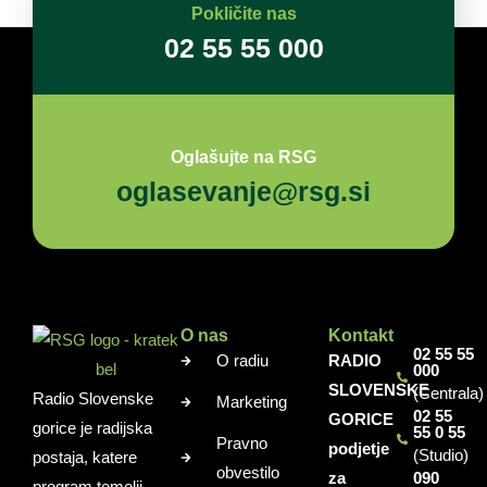
Pokličite nas
02 55 55 000
Oglašujte na RSG
oglasevanje@rsg.si
O nas
Kontakt
02 55 55
O radiu
RADIO
000
SLOVENSKE
(Centrala)
Radio Slovenske
Marketing
02 55
GORICE
gorice je radijska
55 0 55
Pravno
podjetje
(Studio)
postaja, katere
obvestilo
za
090
program temelji