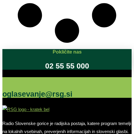
Pokličite nas
02 55 55 000
Oglašujte na RSG
oglasevanje@rsg.si
Radio Slovenske gorice je radijska postaja, katere program temelji
na lokalnih vsebinah, preverjenih informacijah in slovenski glasbi.