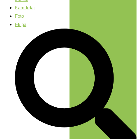
Kam-kdaj
Foto
Ekipa