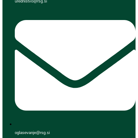
urednistvo@rsg.si
oglasevanje@rsg.si