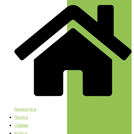
Naslovnica
Novice
Oddaje
Malice