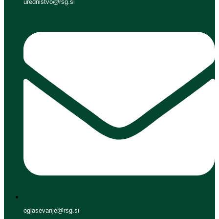
urednistvo@rsg.si
oglasevanje@rsg.si