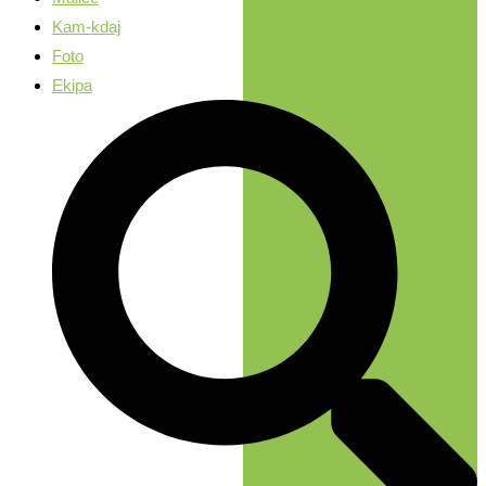
Kam-kdaj
Foto
Ekipa