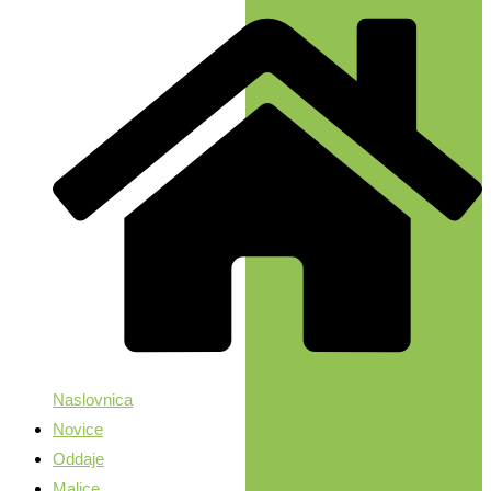
Naslovnica
Novice
Oddaje
Malice