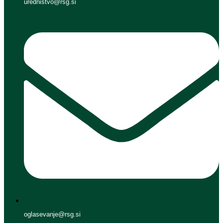
urednistvo@rsg.si
oglasevanje@rsg.si