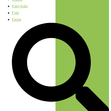
Kam-kdaj
Foto
Ekipa