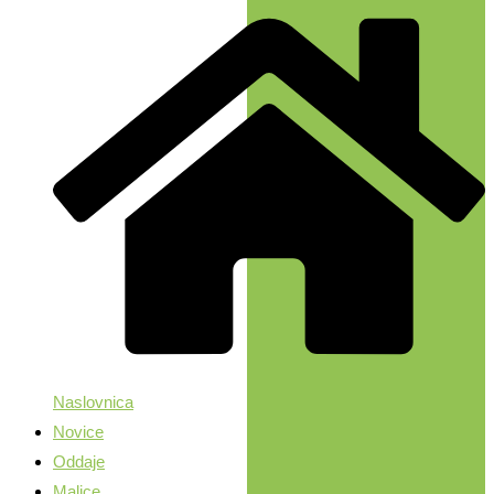
Naslovnica
Novice
Oddaje
Malice