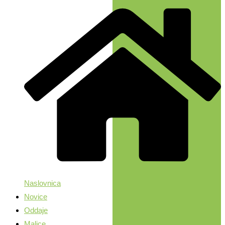
Naslovnica
Novice
Oddaje
Malice