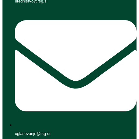
urednistvo@rsg.si
oglasevanje@rsg.si