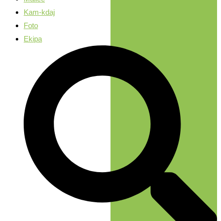
Kam-kdaj
Foto
Ekipa