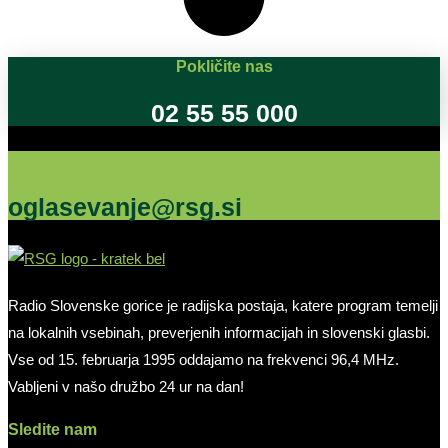
Pokličite nas
02 55 55 000
Oglašujte na RSG
oglasevanje@rsg.si
Radio Slovenske gorice je radijska postaja, katere program temelji
na lokalnih vsebinah, preverjenih informacijah in slovenski glasbi.
Vse od 15. februarja 1995 oddajamo na frekvenci 96,4 MHz.
Vabljeni v našo družbo 24 ur na dan!
Sledite nam