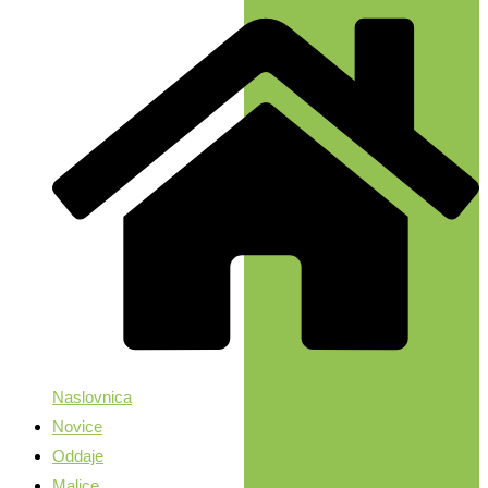
Naslovnica
Novice
Oddaje
Malice