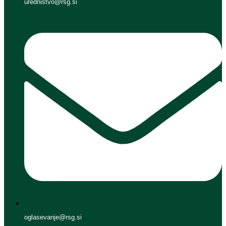
urednistvo@rsg.si
oglasevanje@rsg.si