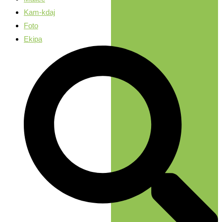
Kam-kdaj
Foto
Ekipa