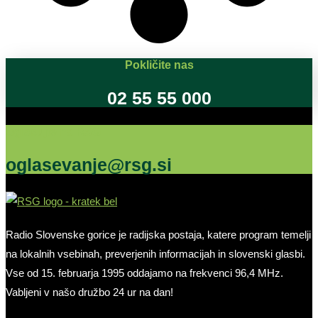
Pokličite nas
02 55 55 000
Oglašujte na RSG
oglasevanje@rsg.si
Radio Slovenske gorice je radijska postaja, katere program temelji
na lokalnih vsebinah, preverjenih informacijah in slovenski glasbi.
Vse od 15. februarja 1995 oddajamo na frekvenci 96,4 MHz.
Vabljeni v našo družbo 24 ur na dan!