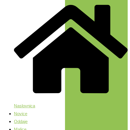
Naslovnica
Novice
Oddaje
Malice