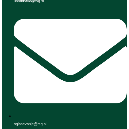
urednistvo@rsg.si
oglasevanje@rsg.si