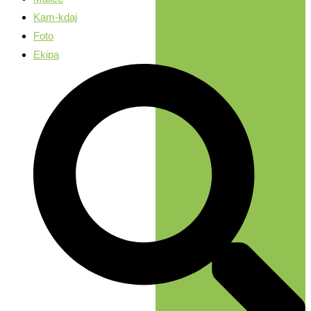
Kam-kdaj
Foto
Ekipa