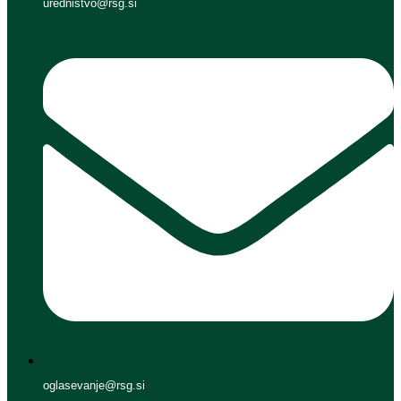
urednistvo@rsg.si
oglasevanje@rsg.si