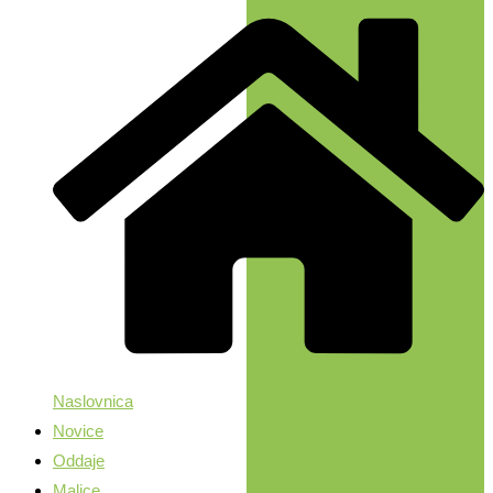
Naslovnica
Novice
Oddaje
Malice