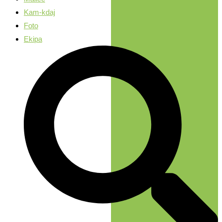
Kam-kdaj
Foto
Ekipa