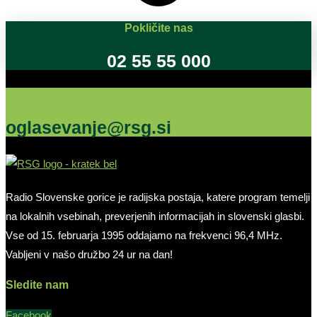
Pokličite nas
02 55 55 000
Oglašujte na RSG
oglasevanje@rsg.si
Radio Slovenske gorice je radijska postaja, katere program temelji
na lokalnih vsebinah, preverjenih informacijah in slovenski glasbi.
Vse od 15. februarja 1995 oddajamo na frekvenci 96,4 MHz.
Vabljeni v našo družbo 24 ur na dan!
Sledite nam
Facebook