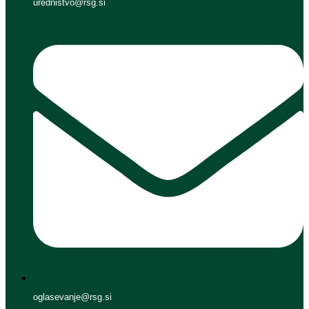
urednistvo@rsg.si
oglasevanje@rsg.si