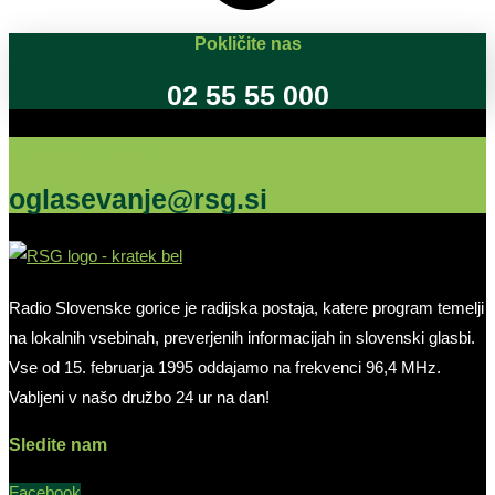
Pokličite nas
02 55 55 000
Oglašujte na RSG
oglasevanje@rsg.si
Radio Slovenske gorice je radijska postaja, katere program temelji
na lokalnih vsebinah, preverjenih informacijah in slovenski glasbi.
Vse od 15. februarja 1995 oddajamo na frekvenci 96,4 MHz.
Vabljeni v našo družbo 24 ur na dan!
Sledite nam
Facebook