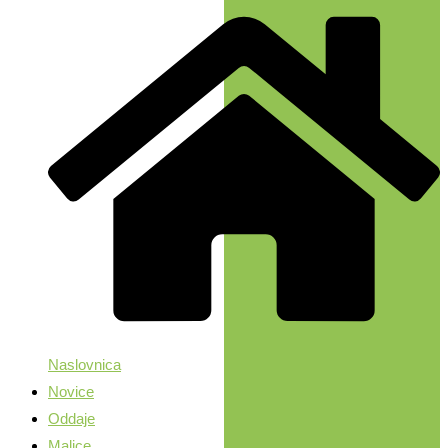
Naslovnica
Novice
Oddaje
Malice