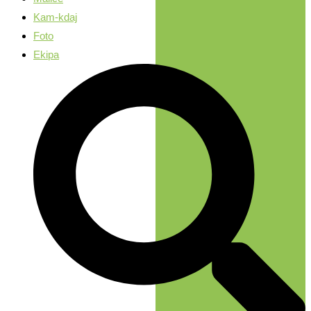
Kam-kdaj
Foto
Ekipa