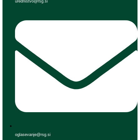
urednistvo@rsg.si
oglasevanje@rsg.si