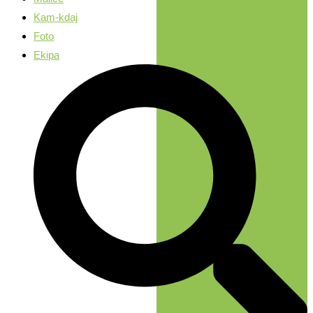
Kam-kdaj
Foto
Ekipa