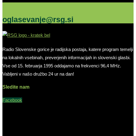
Oglašujte na RSG
oglasevanje@rsg.si
Radio Slovenske gorice je radijska postaja, katere program temelji
na lokalnih vsebinah, preverjenih informacijah in slovenski glasbi.
Vse od 15. februarja 1995 oddajamo na frekvenci 96,4 MHz.
Vabljeni v našo družbo 24 ur na dan!
Sledite nam
Facebook