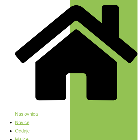
Naslovnica
Novice
Oddaje
Malice