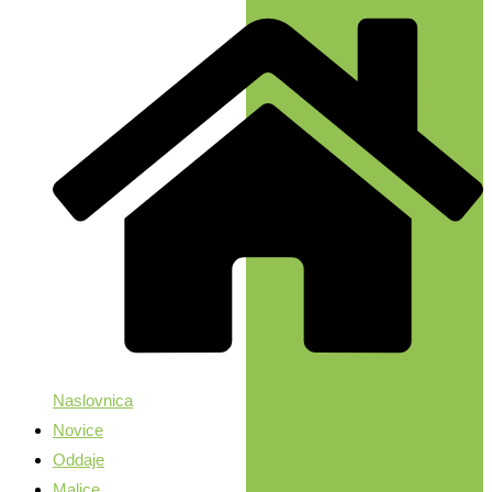
Naslovnica
Novice
Oddaje
Malice