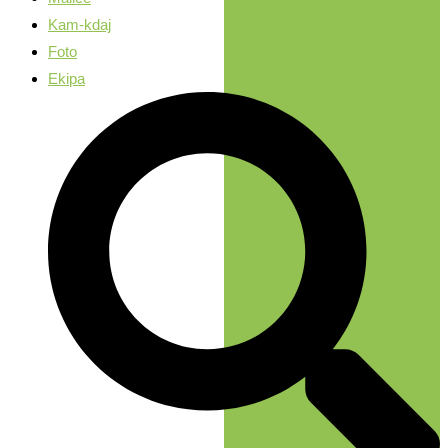
Kam-kdaj
Foto
Ekipa