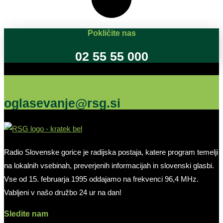
Pokličite nas
02 55 55 000
Oglašujte na RSG
oglasevanje@rsg.si
Radio Slovenske gorice je radijska postaja, katere program temelji
na lokalnih vsebinah, preverjenih informacijah in slovenski glasbi.
Vse od 15. februarja 1995 oddajamo na frekvenci 96,4 MHz.
Vabljeni v našo družbo 24 ur na dan!
Sledite nam