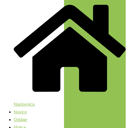
Naslovnica
Novice
Oddaje
Malice