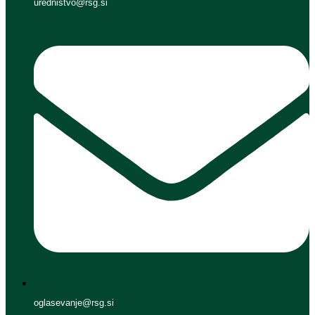
urednistvo@rsg.si
oglasevanje@rsg.si