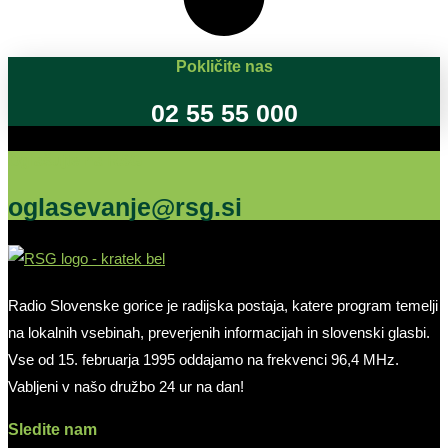
Pokličite nas
02 55 55 000
Oglašujte na RSG
oglasevanje@rsg.si
Radio Slovenske gorice je radijska postaja, katere program temelji
na lokalnih vsebinah, preverjenih informacijah in slovenski glasbi.
Vse od 15. februarja 1995 oddajamo na frekvenci 96,4 MHz.
Vabljeni v našo družbo 24 ur na dan!
Sledite nam