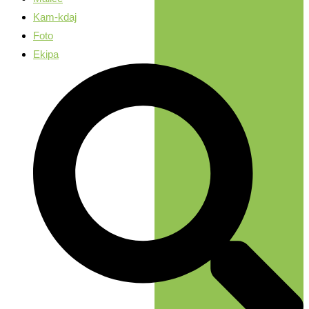
Kam-kdaj
Foto
Ekipa