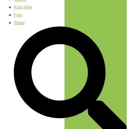
Kam-kdaj
Foto
Ekipa