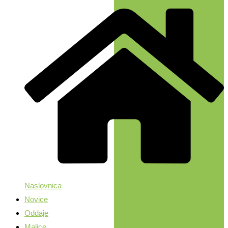
Naslovnica
Novice
Oddaje
Malice