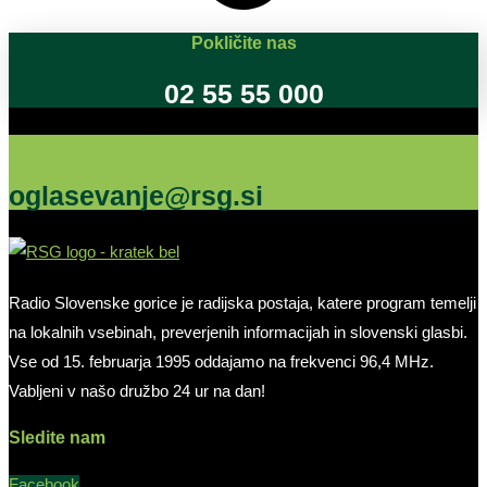
Pokličite nas
02 55 55 000
Oglašujte na RSG
oglasevanje@rsg.si
Radio Slovenske gorice je radijska postaja, katere program temelji
na lokalnih vsebinah, preverjenih informacijah in slovenski glasbi.
Vse od 15. februarja 1995 oddajamo na frekvenci 96,4 MHz.
Vabljeni v našo družbo 24 ur na dan!
Sledite nam
Facebook