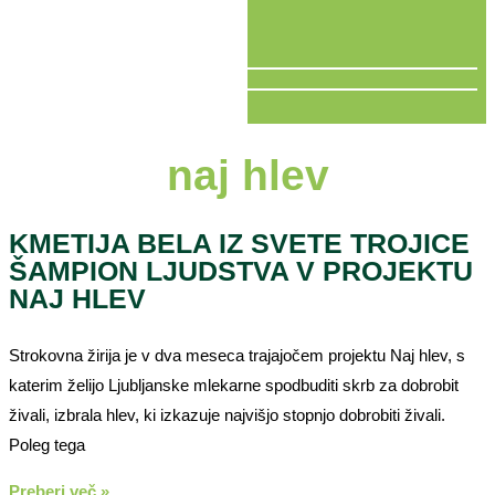
V ŽIVO
naj hlev
KMETIJA BELA IZ SVETE TROJICE
ŠAMPION LJUDSTVA V PROJEKTU
NAJ HLEV
Strokovna žirija je v dva meseca trajajočem projektu Naj hlev, s
katerim želijo Ljubljanske mlekarne spodbuditi skrb za dobrobit
živali, izbrala hlev, ki izkazuje najvišjo stopnjo dobrobiti živali.
Poleg tega
Preberi več »