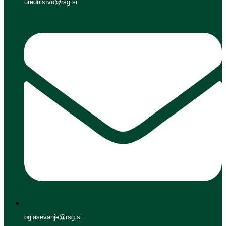
urednistvo@rsg.si
oglasevanje@rsg.si