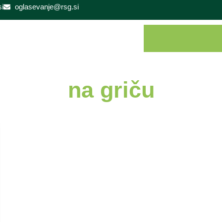
i
oglasevanje@rsg.si
na griču