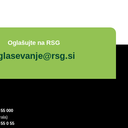
Oglašujte na RSG
glasevanje@rsg.si
 55 000
rala)
 55 0 55