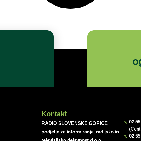
o
Kontakt
02 55
RADIO SLOVENSKE GORICE
(Cent
podjetje za informiranje, radijsko in
02 55
televizijsko dejavnost d.o.o.