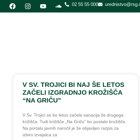
02 55 55 000
urednistvo@rsg.s
V SV. TROJICI BI NAJ ŠE LETOS
ZAČELI IZGRADNJO KROŽIŠČA
“NA GRIČU”
V Sv. Trojici se bo letos začela sanacija že drugega
križišča. Tudi križišče „Na Griču“ bo postalo krožišče.
Na portalu javnih naročil je že objavljen razpis za
izbiro izvajalca za