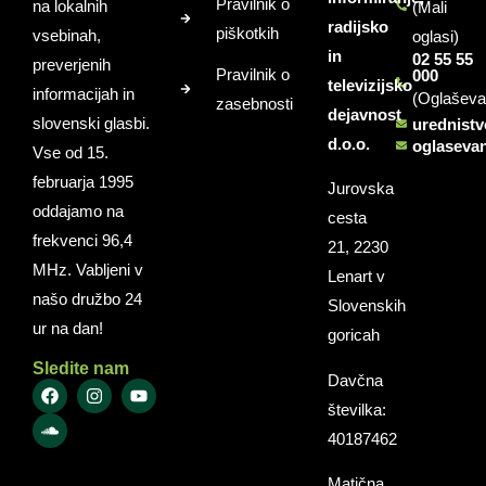
Pravilnik o
na lokalnih
(Mali
radijsko
piškotkih
vsebinah,
oglasi)
in
02 55 55
preverjenih
Pravilnik o
000
televizijsko
informacijah in
(Oglaševa
zasebnosti
dejavnost
slovenski glasbi.
urednist
d.o.o.
oglaseva
Vse od 15.
februarja 1995
Jurovska
oddajamo na
cesta
frekvenci 96,4
21, 2230
MHz. Vabljeni v
Lenart v
našo družbo 24
Slovenskih
ur na dan!
goricah
Sledite nam
Davčna
številka:
40187462
Matična