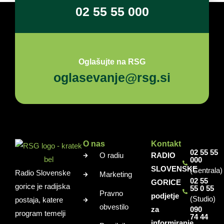
02 55 55 000
Oglašujte na RSG
oglasevanje@rsg.si
O nas
Kontakt
02 55 55
O radiu
RADIO
000
SLOVENSKE
(Centrala)
Radio Slovenske
Marketing
02 55
GORICE
gorice je radijska
55 0 55
Pravno
podjetje
(Studio)
postaja, katere
obvestilo
za
090
program temelji
74 44
informiranje,