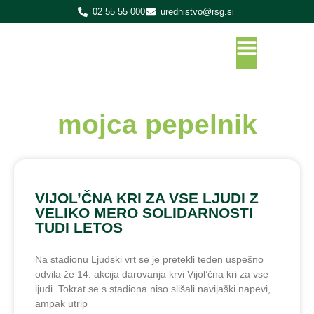
02 55 55 000
urednistvo@rsg.si
mojca pepelnik
VIJOL’ČNA KRI ZA VSE LJUDI Z
VELIKO MERO SOLIDARNOSTI
TUDI LETOS
Na stadionu Ljudski vrt se je pretekli teden uspešno
odvila že 14. akcija darovanja krvi Vijol’čna kri za vse
ljudi. Tokrat se s stadiona niso slišali navijaški napevi,
ampak utrip