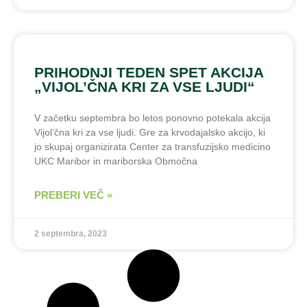
PRIHODNJI TEDEN SPET AKCIJA
„VIJOL’ČNA KRI ZA VSE LJUDI“
V začetku septembra bo letos ponovno potekala akcija
Vijol’čna kri za vse ljudi. Gre za krvodajalsko akcijo, ki
jo skupaj organizirata Center za transfuzijsko medicino
UKC Maribor in mariborska Območna
PREBERI VEČ »
2 septembra, 2023