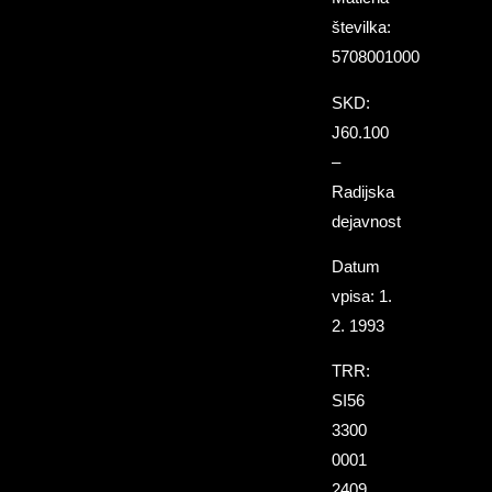
številka:
5708001000
SKD:
J60.100
–
Radijska
dejavnost
Datum
vpisa: 1.
2. 1993
TRR:
SI56
3300
0001
2409