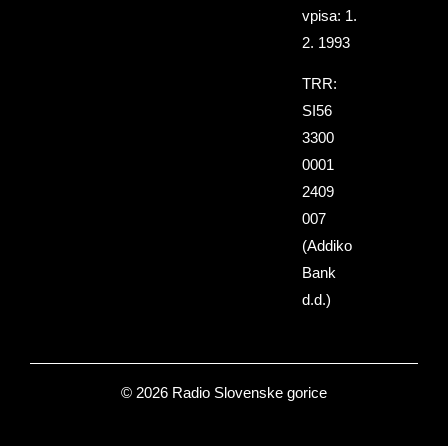
vpisa: 1.
2. 1993
TRR:
SI56
3300
0001
2409
007
(Addiko
Bank
d.d.)
© 2026 Radio Slovenske gorice