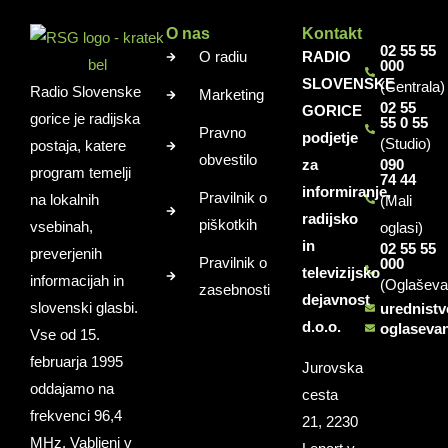
O nas
Kontakt
02 55 55
O radiu
RADIO
000
SLOVENSKE
(Centrala)
Radio Slovenske
Marketing
02 55
GORICE
gorice je radijska
55 0 55
Pravno
podjetje
(Studio)
postaja, katere
obvestilo
za
090
program temelji
74 44
informiranje,
Pravilnik o
na lokalnih
(Mali
radijsko
piškotkih
vsebinah,
oglasi)
in
02 55 55
preverjenih
Pravilnik o
000
televizijsko
informacijah in
(Oglaševa
zasebnosti
dejavnost
slovenski glasbi.
urednist
d.o.o.
oglaseva
Vse od 15.
februarja 1995
Jurovska
oddajamo na
cesta
frekvenci 96,4
21, 2230
MHz. Vabljeni v