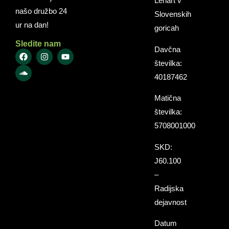
Lenart v
našo družbo 24
Slovenskih
ur na dan!
goricah
Sledite nam
Davčna
številka:
40187462
Matična
številka:
5708001000
SKD:
J60.100
–
Radijska
dejavnost
Datum