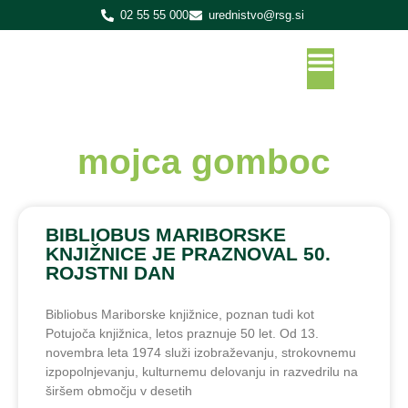
02 55 55 000
urednistvo@rsg.si
mojca gomboc
BIBLIOBUS MARIBORSKE
KNJIŽNICE JE PRAZNOVAL 50.
ROJSTNI DAN
Bibliobus Mariborske knjižnice, poznan tudi kot
Potujoča knjižnica, letos praznuje 50 let. Od 13.
novembra leta 1974 služi izobraževanju, strokovnemu
izpopolnjevanju, kulturnemu delovanju in razvedrilu na
širšem območju v desetih