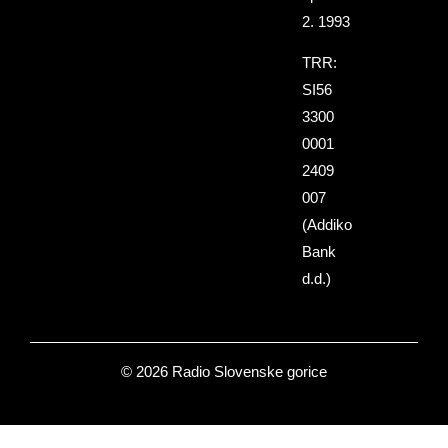
2. 1993
TRR:
SI56
3300
0001
2409
007
(Addiko
Bank
d.d.)
© 2026 Radio Slovenske gorice