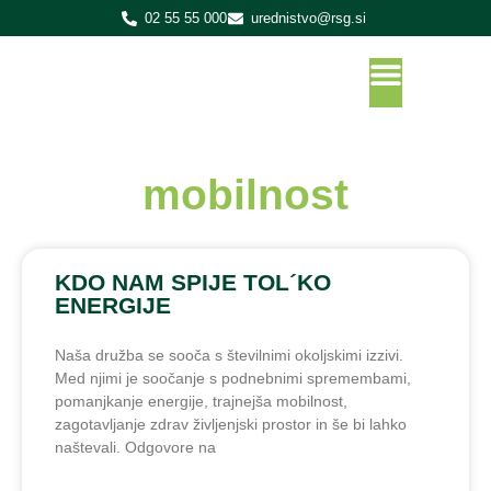
02 55 55 000
urednistvo@rsg.si
mobilnost
KDO NAM SPIJE TOL´KO
ENERGIJE
Naša družba se sooča s številnimi okoljskimi izzivi.
Med njimi je soočanje s podnebnimi spremembami,
pomanjkanje energije, trajnejša mobilnost,
zagotavljanje zdrav življenjski prostor in še bi lahko
naštevali. Odgovore na