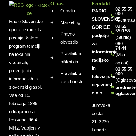
O nas
Kontakt
02 55 55
O radiu
RADIO
000
SLOVENSKE
(Centrala)
Radio Slovenske
Marketing
02 55
GORICE
gorice je radijska
55 0 55
Pravno
podjetje
(Studio)
postaja, katere
obvestilo
za
090
program temelji
74 44
informiranje,
Pravilnik o
na lokalnih
(Mali
radijsko
piškotkih
vsebinah,
oglasi)
in
02 55 55
preverjenih
Pravilnik o
000
televizijsko
informacijah in
(Oglaševa
zasebnosti
dejavnost
slovenski glasbi.
urednist
d.o.o.
oglaseva
Vse od 15.
februarja 1995
Jurovska
oddajamo na
cesta
frekvenci 96,4
21, 2230
MHz. Vabljeni v
Lenart v