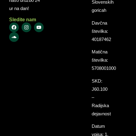
našo družbo 24
Slovenskih
ur na dan!
goricah
Sledite nam
Davčna
številka:
40187462
Matična
številka:
5708001000
SKD:
J60.100
–
Radijska
dejavnost
Datum
vpisa: 1.