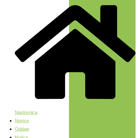
Naslovnica
Novice
Oddaje
Malice