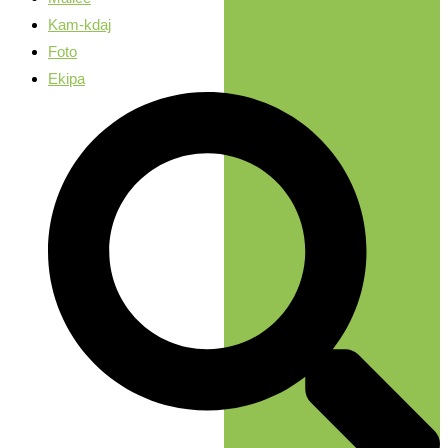
Kam-kdaj
Foto
Ekipa