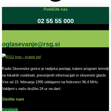
Pokličite nas
02 55 55 000
Oglašujte na RSG
oglasevanje@rsg.si
Radio Slovenske gorice je radijska postaja, katere program temelji
na lokalnih vsebinah, preverjenih informacijah in slovenski glasbi.
Vse od 15. februarja 1995 oddajamo na frekvenci 96,4 MHz.
Vabljeni v našo družbo 24 ur na dan!
Sledite nam
Facebook