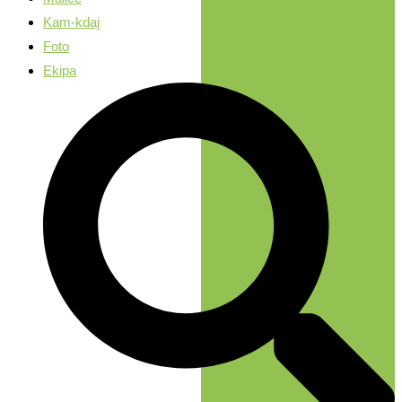
Kam-kdaj
Foto
Ekipa