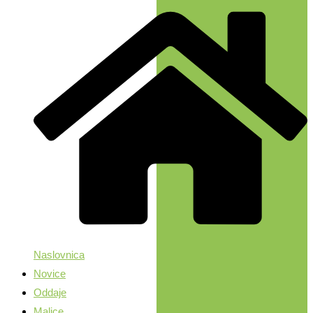
Naslovnica
Novice
Oddaje
Malice