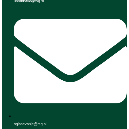
urednistvo@rsg.si
oglasevanje@rsg.si