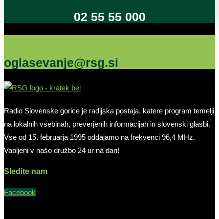
02 55 55 000
Oglašujte na RSG
oglasevanje@rsg.si
Radio Slovenske gorice je radijska postaja, katere program temelji
na lokalnih vsebinah, preverjenih informacijah in slovenski glasbi.
Vse od 15. februarja 1995 oddajamo na frekvenci 96,4 MHz.
Vabljeni v našo družbo 24 ur na dan!
Sledite nam
Facebook