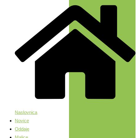
Naslovnica
Novice
Oddaje
Malice