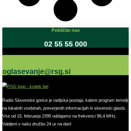
Pokličite nas
02 55 55 000
Oglašujte na RSG
oglasevanje@rsg.si
Radio Slovenske gorice je radijska postaja, katere program temelji
na lokalnih vsebinah, preverjenih informacijah in slovenski glasbi.
Vse od 15. februarja 1995 oddajamo na frekvenci 96,4 MHz.
Vabljeni v našo družbo 24 ur na dan!