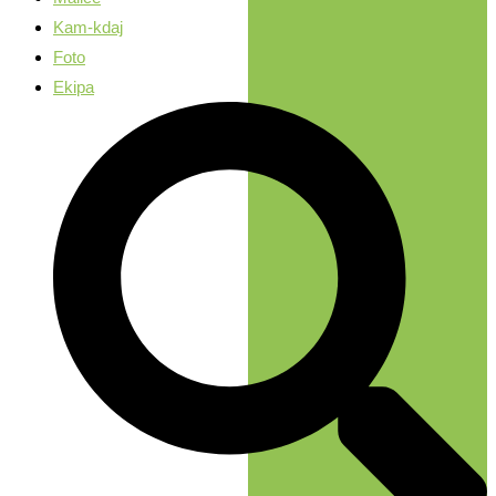
Kam-kdaj
Foto
Ekipa