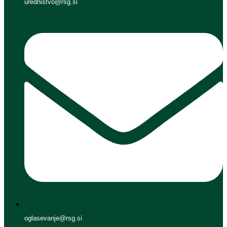
urednistvo@rsg.si
oglasevanje@rsg.si