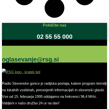
Pokličite nas
02 55 55 000
Oglašujte na RSG
oglasevanje@rsg.si
Radio Slovenske gorice je radijska postaja, katere program temelji
na lokalnih vsebinah, preverjenih informacijah in slovenski glasbi.
Vse od 15. februarja 1995 oddajamo na frekvenci 96,4 MHz.
Vabljeni v našo družbo 24 ur na dan!