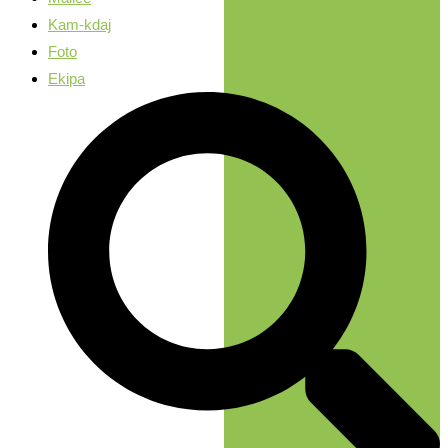
Kam-kdaj
Foto
Ekipa