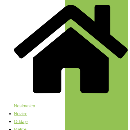
Naslovnica
Novice
Oddaje
Malice