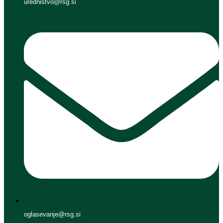
urednistvo@rsg.si
oglasevanje@rsg.si