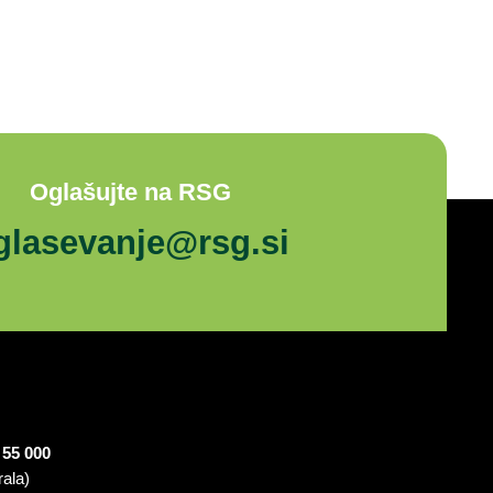
Oglašujte na RSG
glasevanje@rsg.si
 55 000
rala)