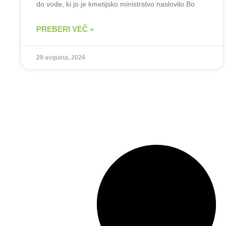
do vode, ki jo je kmetijsko ministrstvo naslovilo Bo
PREBERI VEČ »
29 avgusta, 2024