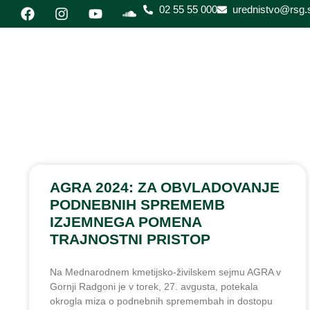
02 55 55 000
urednistvo@rsg.s
AGRA 2024: ZA OBVLADOVANJE
PODNEBNIH SPREMEMB
IZJEMNEGA POMENA
TRAJNOSTNI PRISTOP
Na Mednarodnem kmetijsko-živilskem sejmu AGRA v
Gornji Radgoni je v torek, 27. avgusta, potekala
okrogla miza o podnebnih spremembah in dostopu