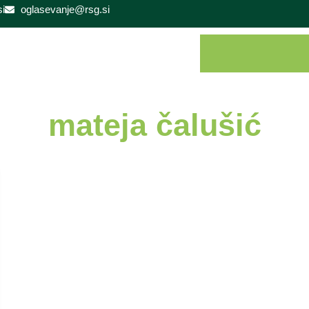
i
oglasevanje@rsg.si
mateja čalušić