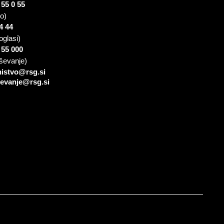
 55 0 55
io)
4 44
oglasi)
 55 000
ševanje)
nistvo@rsg.si
sevanje@rsg.si