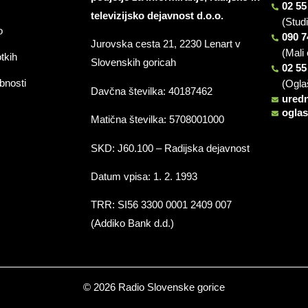
02 55
televizijsko dejavnost d.o.o.
(Stud
o
090 7
Jurovska cesta 21, 2230 Lenart v
(Mali 
otkih
Slovenskih goricah
02 55
bnosti
(Ogla
Davčna številka: 40187462
ured
ogla
Matična številka: 5708001000
SKD: J60.100 – Radijska dejavnost
Datum vpisa: 1. 2. 1993
TRR: SI56 3300 0001 2409 007
(Addiko Bank d.d.)
© 2026 Radio Slovenske gorice