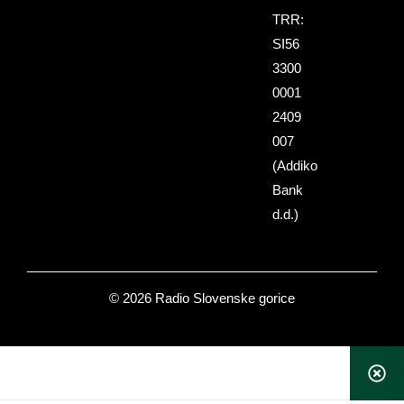
TRR:
SI56
3300
0001
2409
007
(Addiko
Bank
d.d.)
© 2026 Radio Slovenske gorice