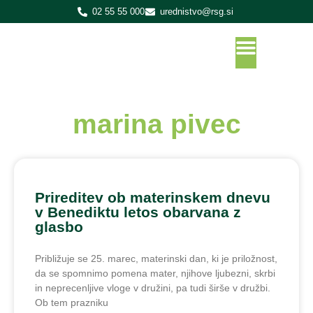
02 55 55 000
urednistvo@rsg.si
marina pivec
Prireditev ob materinskem dnevu
v Benediktu letos obarvana z
glasbo
Približuje se 25. marec, materinski dan, ki je priložnost,
da se spomnimo pomena mater, njihove ljubezni, skrbi
in neprecenljive vloge v družini, pa tudi širše v družbi.
Ob tem prazniku