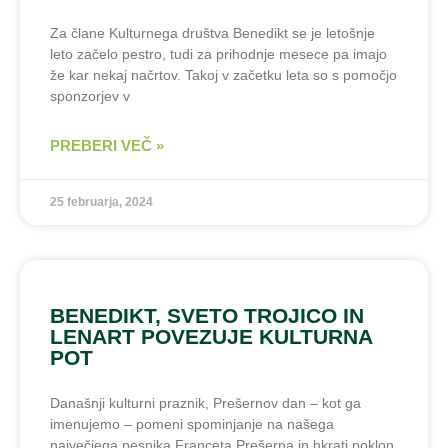
Za člane Kulturnega društva Benedikt se je letošnje
leto začelo pestro, tudi za prihodnje mesece pa imajo
že kar nekaj načrtov. Takoj v začetku leta so s pomočjo
sponzorjev v
PREBERI VEČ »
25 februarja, 2024
BENEDIKT, SVETO TROJICO IN
LENART POVEZUJE KULTURNA
POT
Današnji kulturni praznik, Prešernov dan – kot ga
imenujemo – pomeni spominjanje na našega
največjega pesnika Franceta Prešerna in hkrati poklon