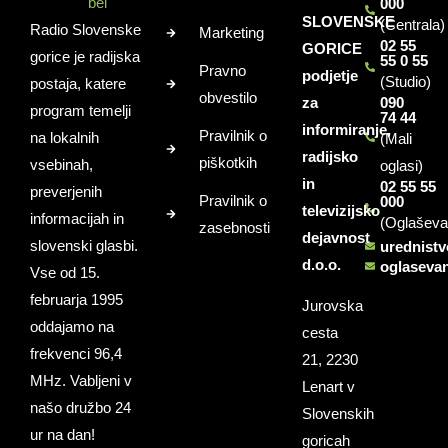
000
SLOVENSKE
(Centrala)
Radio Slovenske
Marketing
02 55
GORICE
gorice je radijska
55 0 55
Pravno
podjetje
(Studio)
postaja, katere
obvestilo
za
090
program temelji
74 44
informiranje,
Pravilnik o
na lokalnih
(Mali
radijsko
piškotkih
vsebinah,
oglasi)
in
02 55 55
preverjenih
Pravilnik o
000
televizijsko
informacijah in
(Oglaševa
zasebnosti
dejavnost
slovenski glasbi.
urednist
d.o.o.
oglaseva
Vse od 15.
februarja 1995
Jurovska
oddajamo na
cesta
frekvenci 96,4
21, 2230
MHz. Vabljeni v
Lenart v
našo družbo 24
Slovenskih
ur na dan!
goricah