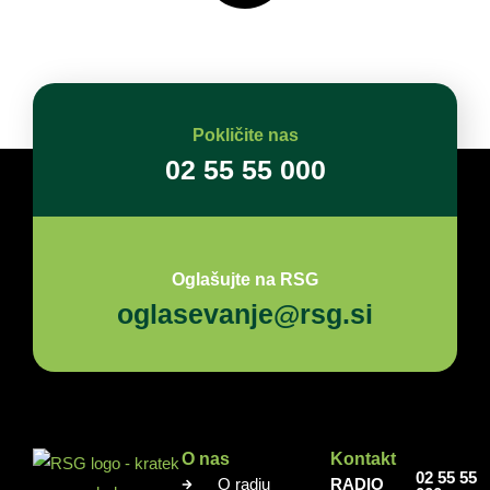
Pokličite nas
02 55 55 000
Oglašujte na RSG
oglasevanje@rsg.si
O nas
Kontakt
02 55 55
O radiu
RADIO