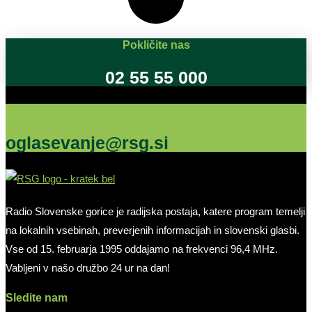
Pokličite nas
02 55 55 000
Oglašujte na RSG
oglasevanje@rsg.si
Radio Slovenske gorice je radijska postaja, katere program temelji
na lokalnih vsebinah, preverjenih informacijah in slovenski glasbi.
Vse od 15. februarja 1995 oddajamo na frekvenci 96,4 MHz.
Vabljeni v našo družbo 24 ur na dan!
Sledite nam