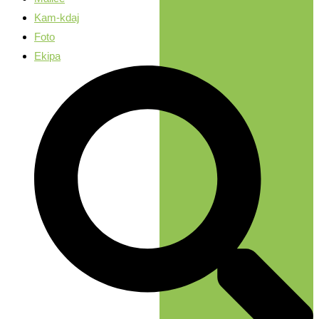
Kam-kdaj
Foto
Ekipa