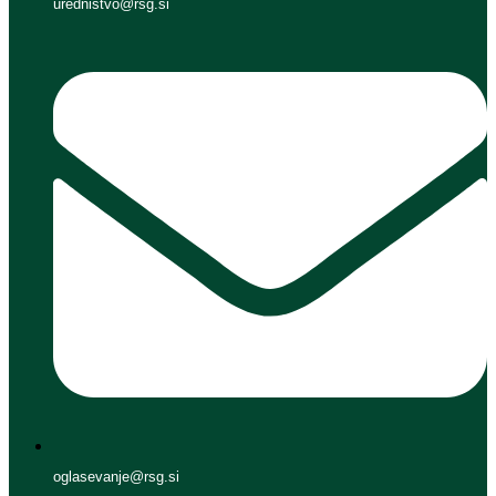
urednistvo@rsg.si
oglasevanje@rsg.si