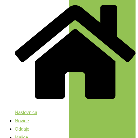
Naslovnica
Novice
Oddaje
Malice