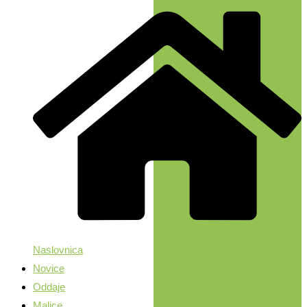
Naslovnica
Novice
Oddaje
Malice