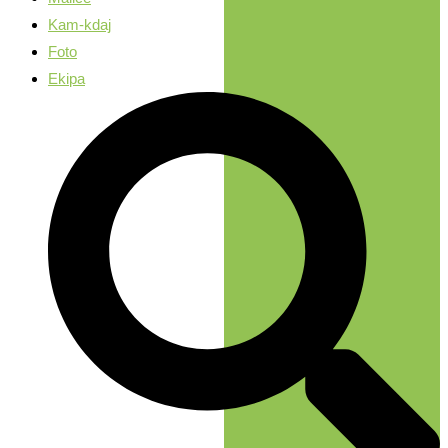
Kam-kdaj
Foto
Ekipa