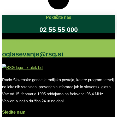
Pokličite nas
02 55 55 000
Oglašujte na RSG
oglasevanje@rsg.si
Radio Slovenske gorice je radijska postaja, katere program temelji
na lokalnih vsebinah, preverjenih informacijah in slovenski glasbi.
Vse od 15. februarja 1995 oddajamo na frekvenci 96,4 MHz.
Vabljeni v našo družbo 24 ur na dan!
Sledite nam