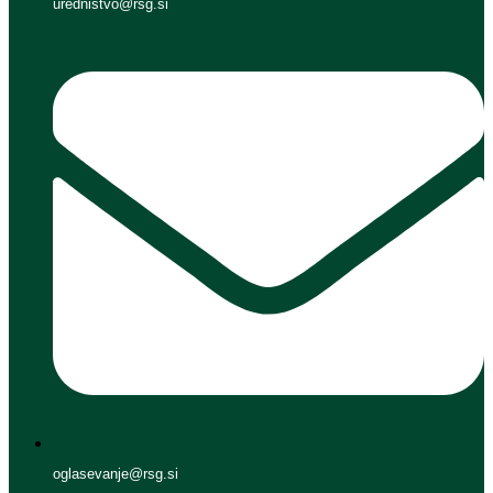
urednistvo@rsg.si
oglasevanje@rsg.si