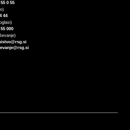
 55 0 55
io)
4 44
oglasi)
 55 000
ševanje)
nistvo@rsg.si
sevanje@rsg.si