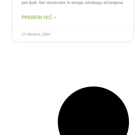
pet ljudi, štiri slovenske in enega srbskega državljana.
PREBERI VEČ »
17 oktobra, 2024