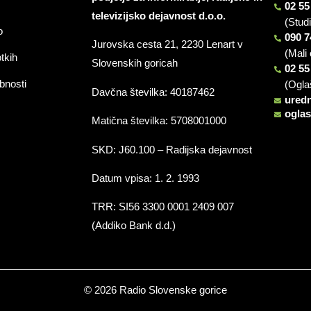
02 55
televizijsko dejavnost d.o.o.
(Stud
o
090 7
Jurovska cesta 21, 2230 Lenart v
(Mali 
otkih
Slovenskih goricah
02 55
bnosti
(Ogla
Davčna številka: 40187462
ured
ogla
Matična številka: 5708001000
SKD: J60.100 – Radijska dejavnost
Datum vpisa: 1. 2. 1993
TRR: SI56 3300 0001 2409 007
(Addiko Bank d.d.)
© 2026 Radio Slovenske gorice