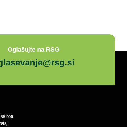
Oglašujte na RSG
glasevanje@rsg.si
 55 000
rala)