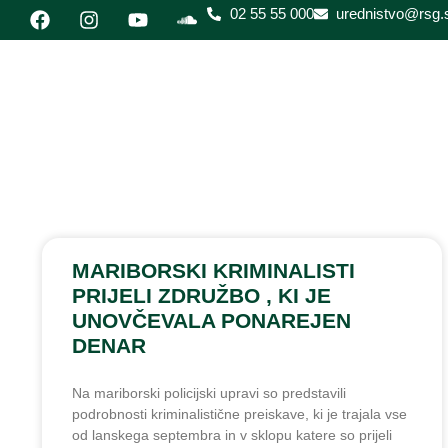
02 55 55 000
urednistvo@rsg.s
MARIBORSKI KRIMINALISTI
PRIJELI ZDRUŽBO , KI JE
UNOVČEVALA PONAREJEN
DENAR
Na mariborski policijski upravi so predstavili
podrobnosti kriminalistične preiskave, ki je trajala vse
od lanskega septembra in v sklopu katere so prijeli