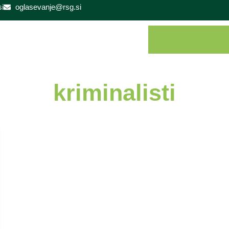
i
oglasevanje@rsg.si
kriminalisti