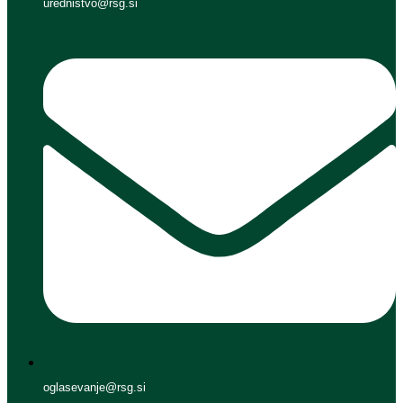
urednistvo@rsg.si
oglasevanje@rsg.si