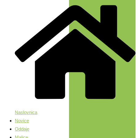
Naslovnica
Novice
Oddaje
Malice