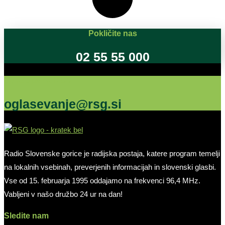
Pokličite nas
02 55 55 000
Oglašujte na RSG
oglasevanje@rsg.si
Radio Slovenske gorice je radijska postaja, katere program temelji
na lokalnih vsebinah, preverjenih informacijah in slovenski glasbi.
Vse od 15. februarja 1995 oddajamo na frekvenci 96,4 MHz.
Vabljeni v našo družbo 24 ur na dan!
Sledite nam