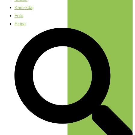
Kam-kdaj
Foto
Ekipa