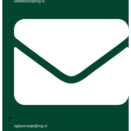
urednistvo@rsg.si
oglasevanje@rsg.si