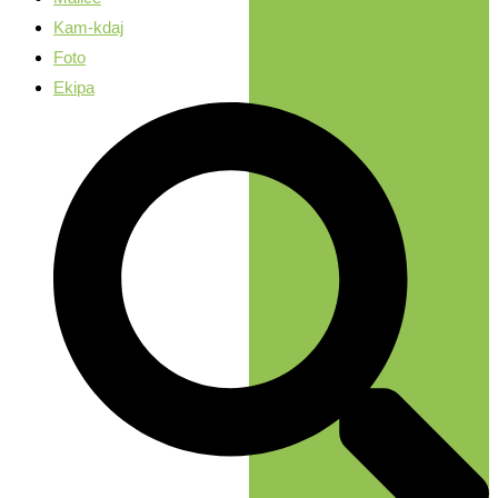
Kam-kdaj
Foto
Ekipa