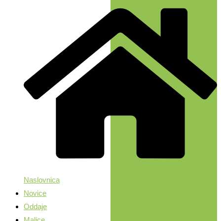
Naslovnica
Novice
Oddaje
Malice