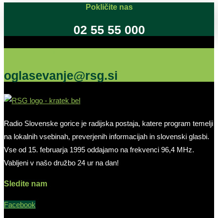
Pokličite nas
02 55 55 000
Oglašujte na RSG
oglasevanje@rsg.si
Radio Slovenske gorice je radijska postaja, katere program temelji
na lokalnih vsebinah, preverjenih informacijah in slovenski glasbi.
Vse od 15. februarja 1995 oddajamo na frekvenci 96,4 MHz.
Vabljeni v našo družbo 24 ur na dan!
Sledite nam
Facebook