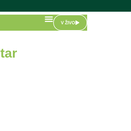
V ŽIVO
tar