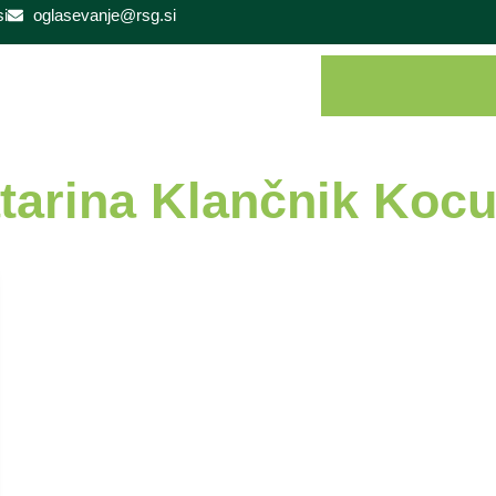
i
oglasevanje@rsg.si
tarina Klančnik Kocu