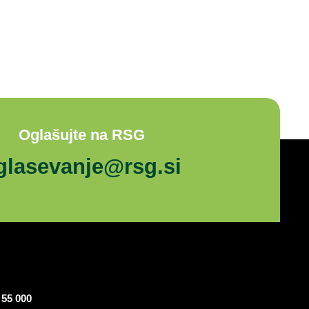
Oglašujte na RSG
glasevanje@rsg.si
 55 000