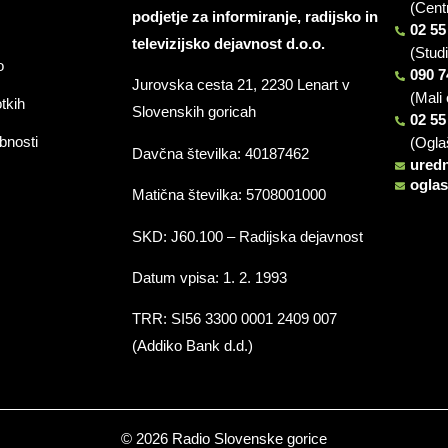
(Cent
podjetje za informiranje, radijsko in
02 55
televizijsko dejavnost d.o.o.
(Stud
o
090 7
Jurovska cesta 21, 2230 Lenart v
(Mali 
otkih
Slovenskih goricah
02 55
bnosti
(Ogla
Davčna številka: 40187462
ured
ogla
Matična številka: 5708001000
SKD: J60.100 – Radijska dejavnost
Datum vpisa: 1. 2. 1993
TRR: SI56 3300 0001 2409 007
(Addiko Bank d.d.)
© 2026 Radio Slovenske gorice