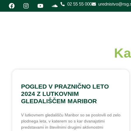
02 55 55 000
urednistvo@rsg.s
Ka
POGLED V PRAZNIČNO LETO
2024 Z LUTKOVNIM
GLEDALIŠČEM MARIBOR
V lutkovnem gledališču Maribor so se poslovili od zelo
plodnega leta, v katerem so s kar dvanajstimi
predstavami in številnimi drugimi aktivnostmi