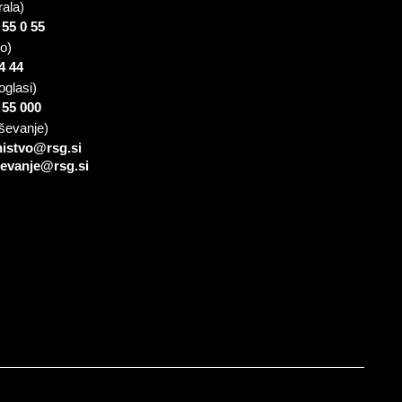
rala)
 55 0 55
io)
4 44
oglasi)
 55 000
ševanje)
nistvo@rsg.si
sevanje@rsg.si