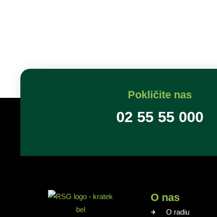
Pokličite nas
02 55 55 000
O nas
O radiu