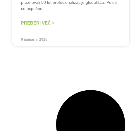
praznovali 50 let profesionalizacije gledališča. Poleti
so uspešno
PREBERI VEČ »
9 januarja, 2025