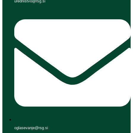
urednistvo@rsg.si
oglasevanje@rsg.si