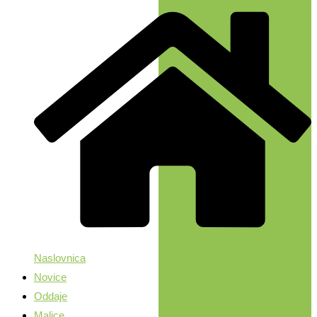
Naslovnica
Novice
Oddaje
Malice