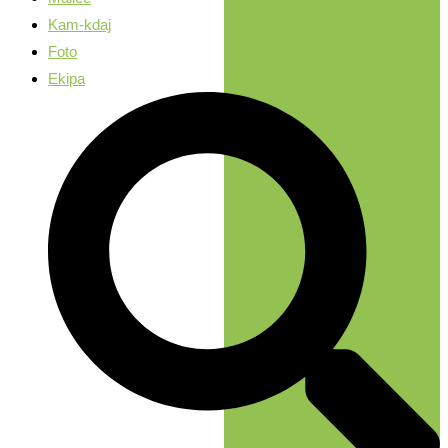
Kam-kdaj
Foto
Ekipa