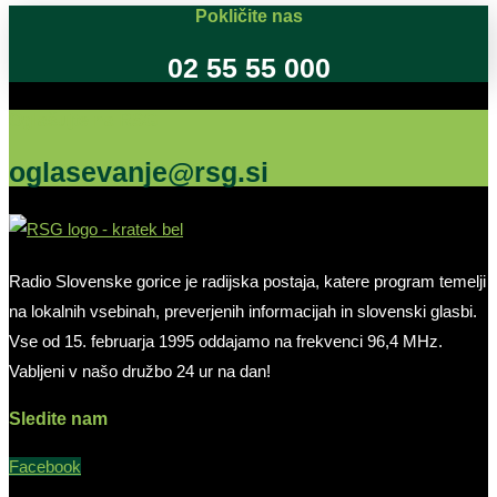
Pokličite nas
02 55 55 000
Oglašujte na RSG
oglasevanje@rsg.si
Radio Slovenske gorice je radijska postaja, katere program temelji
na lokalnih vsebinah, preverjenih informacijah in slovenski glasbi.
Vse od 15. februarja 1995 oddajamo na frekvenci 96,4 MHz.
Vabljeni v našo družbo 24 ur na dan!
Sledite nam
Facebook