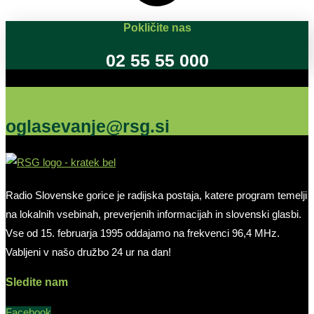
Pokličite nas
02 55 55 000
Oglašujte na RSG
oglasevanje@rsg.si
Radio Slovenske gorice je radijska postaja, katere program temelji
na lokalnih vsebinah, preverjenih informacijah in slovenski glasbi.
Vse od 15. februarja 1995 oddajamo na frekvenci 96,4 MHz.
Vabljeni v našo družbo 24 ur na dan!
Sledite nam
Facebook