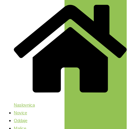
Naslovnica
Novice
Oddaje
Malice