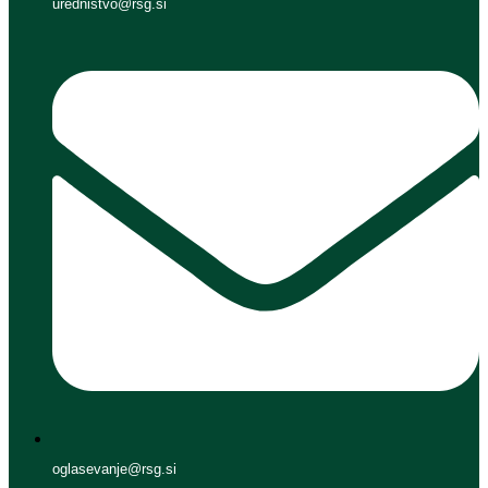
urednistvo@rsg.si
oglasevanje@rsg.si