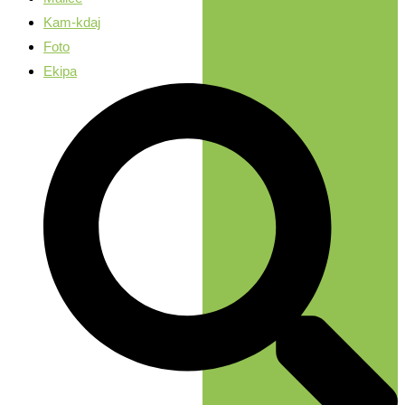
Kam-kdaj
Foto
Ekipa