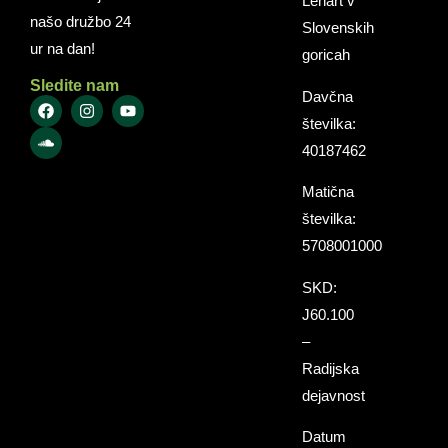
Lenart v
našo družbo 24
Slovenskih
ur na dan!
goricah
Sledite nam
Davčna
številka:
40187462
Matična
številka:
5708001000
SKD:
J60.100
–
Radijska
dejavnost
Datum