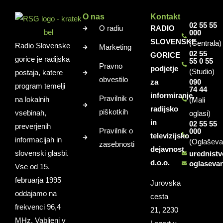
O nas
Kontakt
02 55 55
O radiu
RADIO
000
SLOVENSKE
(Centrala)
Radio Slovenske
Marketing
02 55
GORICE
gorice je radijska
55 0 55
Pravno
podjetje
(Studio)
postaja, katere
obvestilo
za
090
program temelji
74 44
informiranje,
Pravilnik o
na lokalnih
(Mali
radijsko
piškotkih
vsebinah,
oglasi)
in
02 55 55
preverjenih
Pravilnik o
000
televizijsko
informacijah in
(Oglaševa
zasebnosti
dejavnost
slovenski glasbi.
urednist
d.o.o.
oglaseva
Vse od 15.
februarja 1995
Jurovska
oddajamo na
cesta
frekvenci 96,4
21, 2230
MHz. Vabljeni v