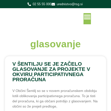
02 55 55 000
urednistvo@rsg.si
glasovanje
V ŠENTILJU SE JE ZAČELO
GLASOVANJE ZA PROJEKTE V
OKVIRU PARTICIPATIVNEGA
PRORAČUNA
V Občini Šentilj so se v novem proračunskem obdobju
lotili oblikovanja participativnega proračuna. To je tisti
del proračuna, ki ga občani potrdijo z glasovanjem. Na
občini so že prejeli predloge,