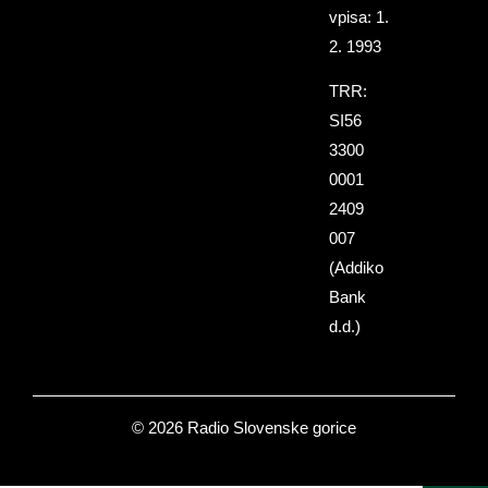
vpisa: 1.
2. 1993
TRR:
SI56
3300
0001
2409
007
(Addiko
Bank
d.d.)
© 2026 Radio Slovenske gorice