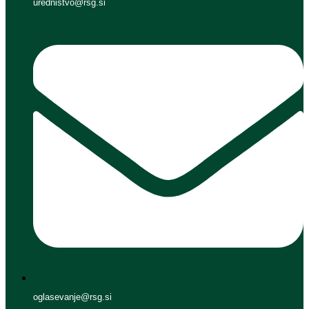
urednistvo@rsg.si
oglasevanje@rsg.si