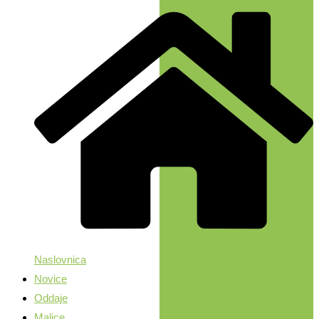
Naslovnica
Novice
Oddaje
Malice