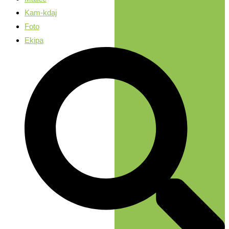
Kam-kdaj
Foto
Ekipa