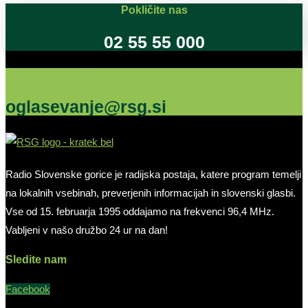
Pokličite nas
02 55 55 000
Oglašujte na RSG
oglasevanje@rsg.si
Radio Slovenske gorice je radijska postaja, katere program temelji
na lokalnih vsebinah, preverjenih informacijah in slovenski glasbi.
Vse od 15. februarja 1995 oddajamo na frekvenci 96,4 MHz.
Vabljeni v našo družbo 24 ur na dan!
Sledite nam
Facebook