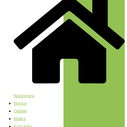
Naslovnica
Novice
Oddaje
Malice
Kam-kdaj