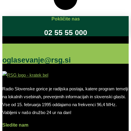
Pokličite nas
02 55 55 000
Oglašujte na RSG
oglasevanje@rsg.si
Radio Slovenske gorice je radijska postaja, katere program temelji
na lokalnih vsebinah, preverjenih informacijah in slovenski glasbi.
Vse od 15. februarja 1995 oddajamo na frekvenci 96,4 MHz.
Vabljeni v našo družbo 24 ur na dan!
Sledite nam