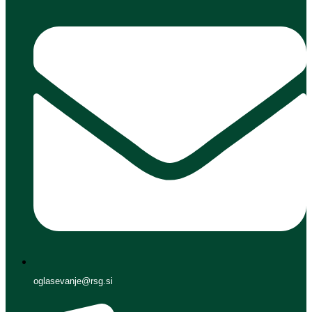
oglasevanje@rsg.si