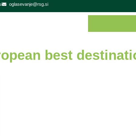
i
oglasevanje@rsg.si
opean best destinat