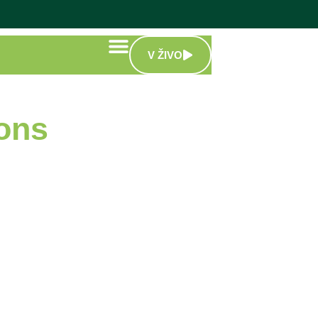
V ŽIVO
ions