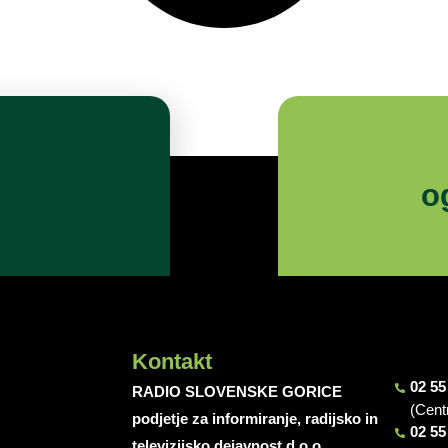
o
Kontakt
02 55
RADIO SLOVENSKE GORICE
(Cent
podjetje za informiranje, radijsko in
02 55
televizijsko dejavnost d.o.o.