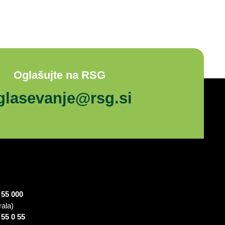
Oglašujte na RSG
glasevanje@rsg.si
 55 000
rala)
 55 0 55