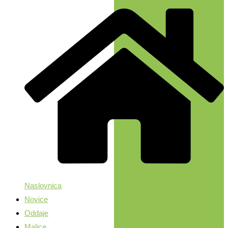
Naslovnica
Novice
Oddaje
Malice