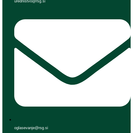
urednistvo@rsg.si
oglasevanje@rsg.si