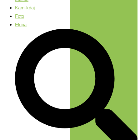
Kam-kdaj
Foto
Ekipa