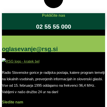
Pokličite nas
02 55 55 000
Oglašujte na RSG
oglasevanje@rsg.si
Radio Slovenske gorice je radijska postaja, katere program temelji
na lokalnih vsebinah, preverjenih informacijah in slovenski glasbi.
Vse od 15. februarja 1995 oddajamo na frekvenci 96,4 MHz.
Vabljeni v našo družbo 24 ur na dan!
Sledite nam