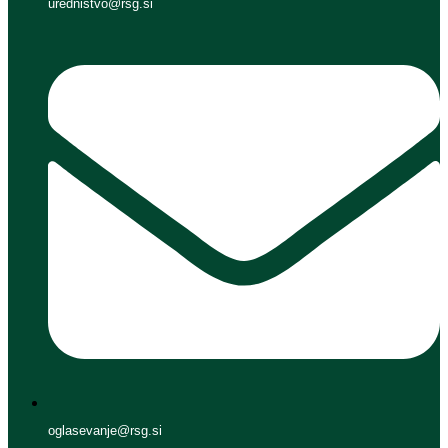
urednistvo@rsg.si
oglasevanje@rsg.si