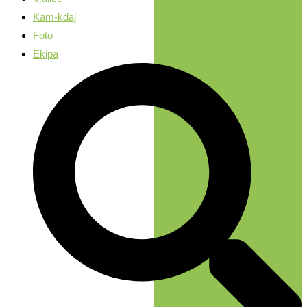
Kam-kdaj
Foto
Ekipa