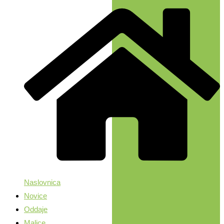
Naslovnica
Novice
Oddaje
Malice