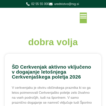
02 55 55 000
urednistvo@rsg.si
dobra volja
ŠD Cerkvenjak aktivno vključeno
v dogajanje letošnjega
Cerkvenjaškega poletja 2026
V cerkvenjaku je okviru občinskega praznika ki so ga
letos poimenovali Cerkvenjaško poletje zelo živahno
na vseh področjih, tudi na športnem. V samo
praznično dogajanje se namreč vključuje tudi Športno