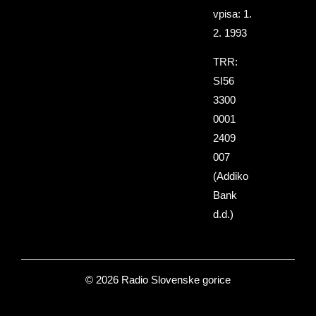
vpisa: 1.
2. 1993
TRR:
SI56
3300
0001
2409
007
(Addiko
Bank
d.d.)
© 2026 Radio Slovenske gorice