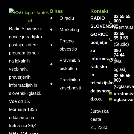
O nas
Kontakt
02 55 55
O radiu
RADIO
000
SLOVENSKE
(Centrala)
Radio Slovenske
Marketing
02 55
GORICE
gorice je radijska
55 0 55
Pravno
podjetje
(Studio)
postaja, katere
obvestilo
za
090
program temelji
74 44
informiranje,
Pravilnik o
na lokalnih
(Mali
radijsko
piškotkih
vsebinah,
oglasi)
in
02 55 55
preverjenih
Pravilnik o
000
televizijsko
informacijah in
(Oglaševa
zasebnosti
dejavnost
slovenski glasbi.
urednist
d.o.o.
oglaseva
Vse od 15.
februarja 1995
Jurovska
oddajamo na
cesta
frekvenci 96,4
21, 2230
MHz. Vabljeni v