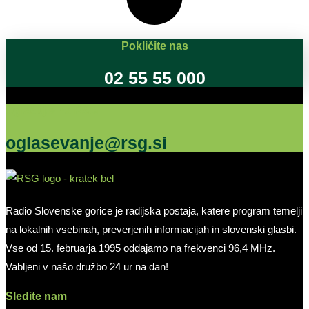
Pokličite nas
02 55 55 000
Oglašujte na RSG
oglasevanje@rsg.si
Radio Slovenske gorice je radijska postaja, katere program temelji
na lokalnih vsebinah, preverjenih informacijah in slovenski glasbi.
Vse od 15. februarja 1995 oddajamo na frekvenci 96,4 MHz.
Vabljeni v našo družbo 24 ur na dan!
Sledite nam