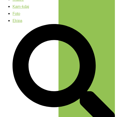
Kam-kdaj
Foto
Ekipa