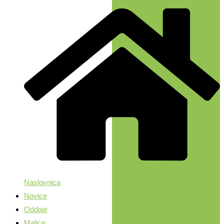
Naslovnica
Novice
Oddaje
Malice