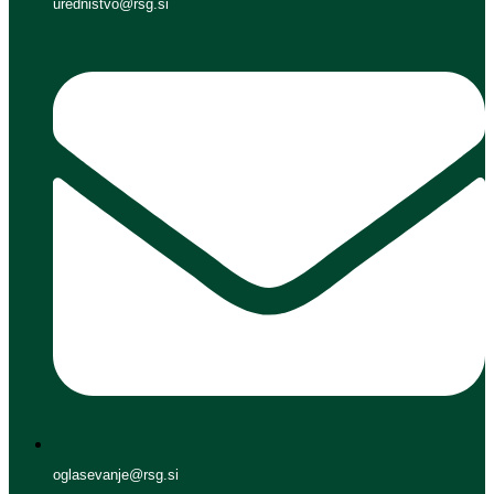
urednistvo@rsg.si
oglasevanje@rsg.si