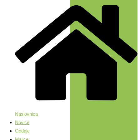
Naslovnica
Novice
Oddaje
Malice