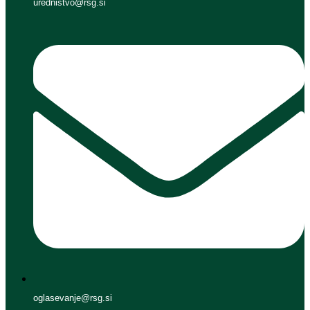
urednistvo@rsg.si
oglasevanje@rsg.si