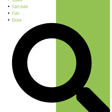
Kam-kdaj
Foto
Ekipa