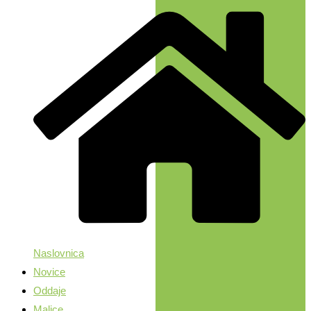
Naslovnica
Novice
Oddaje
Malice