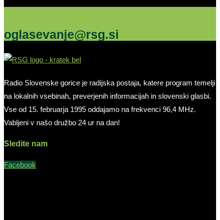
Oglašujte na RSG
oglasevanje@rsg.si
Radio Slovenske gorice je radijska postaja, katere program temelji
na lokalnih vsebinah, preverjenih informacijah in slovenski glasbi.
Vse od 15. februarja 1995 oddajamo na frekvenci 96,4 MHz.
Vabljeni v našo družbo 24 ur na dan!
Sledite nam
Facebook