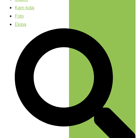
Kam-kdaj
Foto
Ekipa