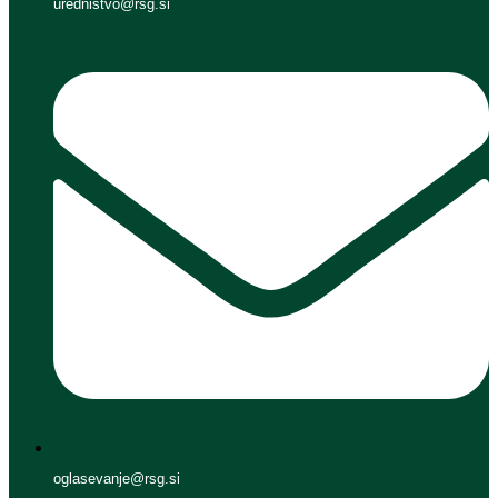
urednistvo@rsg.si
oglasevanje@rsg.si