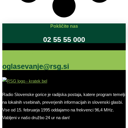
Pokličite nas
02 55 55 000
Oglašujte na RSG
oglasevanje@rsg.si
Radio Slovenske gorice je radijska postaja, katere program temelji
na lokalnih vsebinah, preverjenih informacijah in slovenski glasbi.
Vse od 15. februarja 1995 oddajamo na frekvenci 96,4 MHz.
Vabljeni v našo družbo 24 ur na dan!