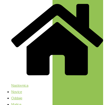
Naslovnica
Novice
Oddaje
Malice