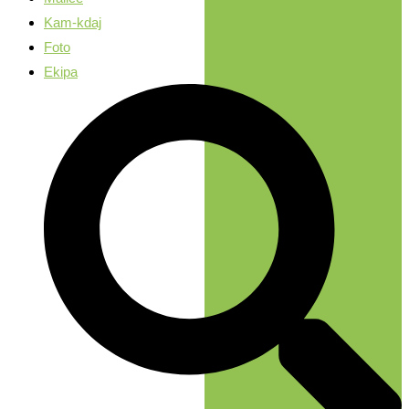
Kam-kdaj
Foto
Ekipa