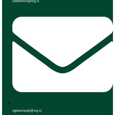
urednistvo@rsg.si
oglasevanje@rsg.si