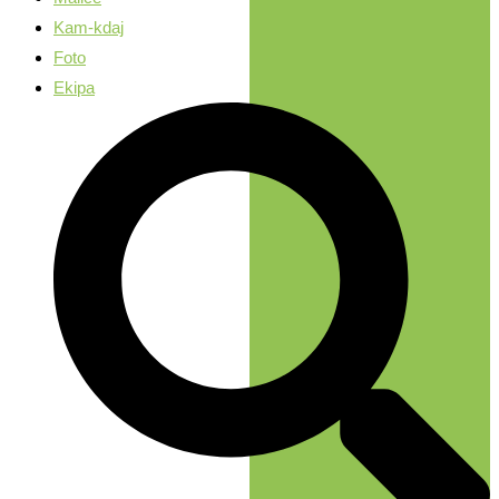
Kam-kdaj
Foto
Ekipa