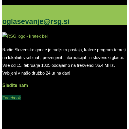
Oglašujte na RSG
oglasevanje@rsg.si
Radio Slovenske gorice je radijska postaja, katere program temelji
na lokalnih vsebinah, preverjenih informacijah in slovenski glasbi.
Vse od 15. februarja 1995 oddajamo na frekvenci 96,4 MHz.
Vabljeni v našo družbo 24 ur na dan!
Sledite nam
Facebook