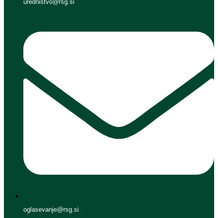
urednistvo@rsg.si
oglasevanje@rsg.si