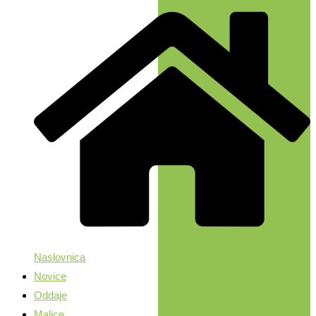
Naslovnica
Novice
Oddaje
Malice