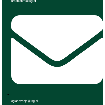
urednistvo@rsg.si
oglasevanje@rsg.si