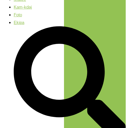
Kam-kdaj
Foto
Ekipa