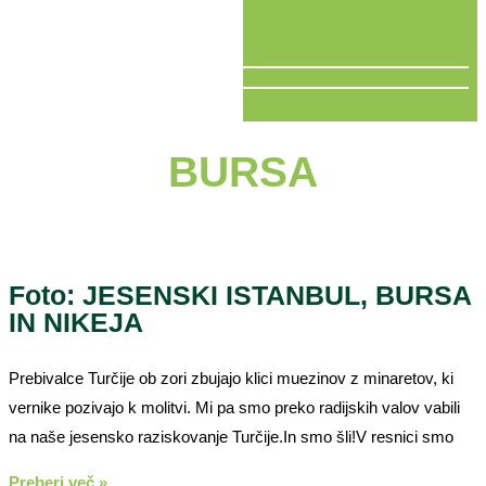
V ŽIVO
BURSA
Foto: JESENSKI ISTANBUL, BURSA
IN NIKEJA
Prebivalce Turčije ob zori zbujajo klici muezinov z minaretov, ki
vernike pozivajo k molitvi. Mi pa smo preko radijskih valov vabili
na naše jesensko raziskovanje Turčije.In smo šli!V resnici smo
Preberi več »