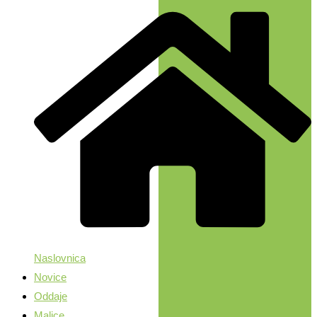
Naslovnica
Novice
Oddaje
Malice