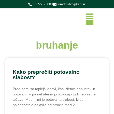
02 55 55 000
urednistvo@rsg.si
bruhanje
Kako preprečiti potovalno
slabost?
Pred nami so toplejši dnevi, čas izletov, dopustov in
potovanj, ki pa nekaterim povzročajo tudi neprijetne
težave. Med njimi je potovalna slabost, ki se
najpogosteje pojavlja pri otrocih med 2.