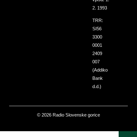
2. 1993
TRR:
SI56
3300
0001
2409
007
(Addiko
Bank
d.d.)
© 2026 Radio Slovenske gorice