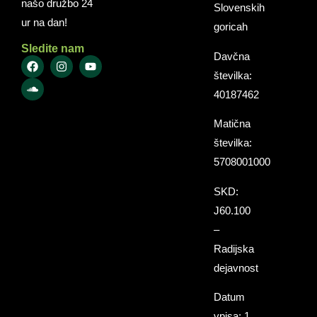
našo družbo 24
Slovenskih
ur na dan!
goricah
Sledite nam
Davčna
številka:
40187462
Matična
številka:
5708001000
SKD:
J60.100
–
Radijska
dejavnost
Datum
vpisa: 1.