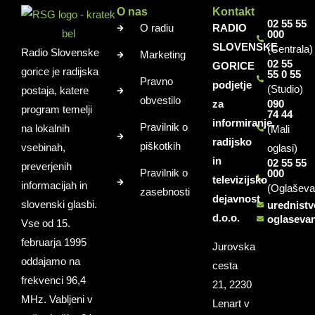
O nas
Kontakt
02 55 55
O radiu
RADIO
000
SLOVENSKE
(Centrala)
Radio Slovenske
Marketing
02 55
GORICE
gorice je radijska
55 0 55
Pravno
podjetje
(Studio)
postaja, katere
obvestilo
za
090
program temelji
74 44
informiranje,
Pravilnik o
na lokalnih
(Mali
radijsko
piškotkih
vsebinah,
oglasi)
in
02 55 55
preverjenih
Pravilnik o
000
televizijsko
informacijah in
(Oglaševa
zasebnosti
dejavnost
slovenski glasbi.
urednist
d.o.o.
oglaseva
Vse od 15.
februarja 1995
Jurovska
oddajamo na
cesta
frekvenci 96,4
21, 2230
MHz. Vabljeni v
Lenart v