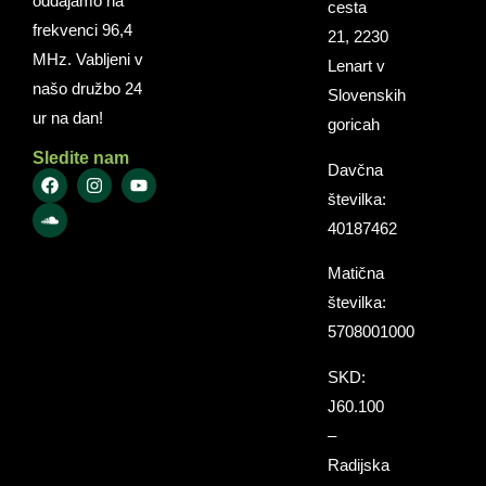
oddajamo na
cesta
frekvenci 96,4
21, 2230
MHz. Vabljeni v
Lenart v
našo družbo 24
Slovenskih
ur na dan!
goricah
Sledite nam
Davčna
številka:
40187462
Matična
številka:
5708001000
SKD:
J60.100
–
Radijska