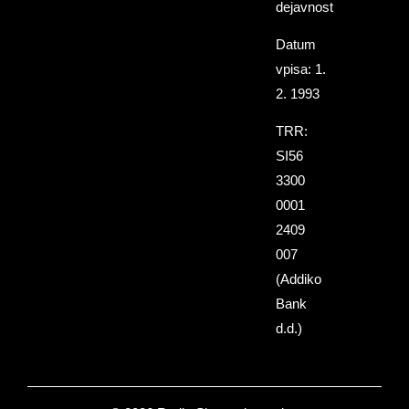
dejavnost
Datum
vpisa: 1.
2. 1993
TRR:
SI56
3300
0001
2409
007
(Addiko
Bank
d.d.)