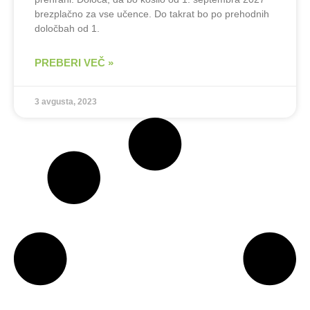
brezplačno za vse učence. Do takrat bo po prehodnih
določbah od 1.
PREBERI VEČ »
3 avgusta, 2023