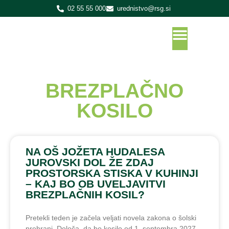
02 55 55 000
urednistvo@rsg.si
BREZPLAČNO
KOSILO
NA OŠ JOŽETA HUDALESA
JUROVSKI DOL ŽE ZDAJ
PROSTORSKA STISKA V KUHINJI
– KAJ BO OB UVELJAVITVI
BREZPLAČNIH KOSIL?
Pretekli teden je začela veljati novela zakona o šolski
prehrani. Določa, da bo kosilo od 1. septembra 2027