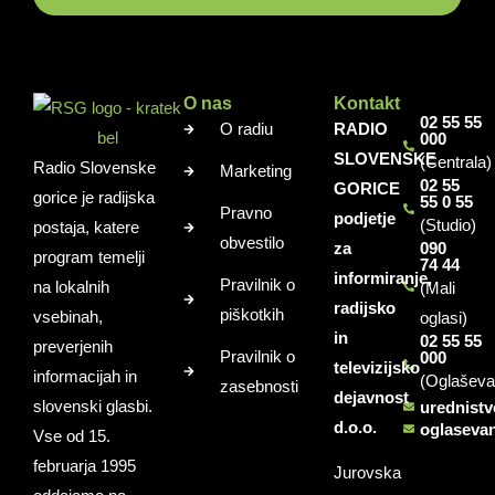
O nas
Kontakt
02 55 55
O radiu
RADIO
000
SLOVENSKE
(Centrala)
Radio Slovenske
Marketing
02 55
GORICE
gorice je radijska
55 0 55
Pravno
podjetje
(Studio)
postaja, katere
obvestilo
za
090
program temelji
74 44
informiranje,
Pravilnik o
na lokalnih
(Mali
radijsko
piškotkih
vsebinah,
oglasi)
in
02 55 55
preverjenih
Pravilnik o
000
televizijsko
informacijah in
(Oglaševa
zasebnosti
dejavnost
slovenski glasbi.
urednist
d.o.o.
oglaseva
Vse od 15.
februarja 1995
Jurovska