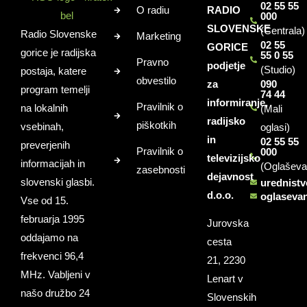
02 55 55
O radiu
RADIO
000
SLOVENSKE
(Centrala)
Radio Slovenske
Marketing
02 55
GORICE
gorice je radijska
55 0 55
Pravno
podjetje
(Studio)
postaja, katere
obvestilo
za
090
program temelji
74 44
informiranje,
Pravilnik o
na lokalnih
(Mali
radijsko
piškotkih
vsebinah,
oglasi)
in
02 55 55
preverjenih
Pravilnik o
000
televizijsko
informacijah in
(Oglaševa
zasebnosti
dejavnost
slovenski glasbi.
urednist
d.o.o.
oglaseva
Vse od 15.
februarja 1995
Jurovska
oddajamo na
cesta
frekvenci 96,4
21, 2230
MHz. Vabljeni v
Lenart v
našo družbo 24
Slovenskih