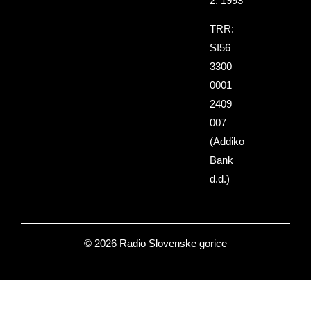
2. 1993
TRR:
SI56
3300
0001
2409
007
(Addiko
Bank
d.d.)
© 2026 Radio Slovenske gorice