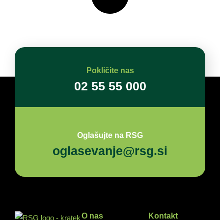
Pokličite nas
02 55 55 000
Oglašujte na RSG
oglasevanje@rsg.si
O nas
Kontakt