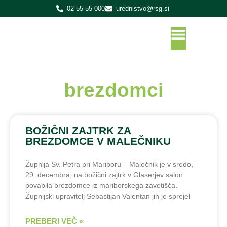
02 55 55 000
urednistvo@rsg.si
brezdomci
BOŽIČNI ZAJTRK ZA
BREZDOMCE V MALEČNIKU
Župnija Sv. Petra pri Mariboru – Malečnik je v sredo,
29. decembra, na božični zajtrk v Glaserjev salon
povabila brezdomce iz mariborskega zavetišča.
Župnijski upravitelj Sebastijan Valentan jih je sprejel
PREBERI VEČ »