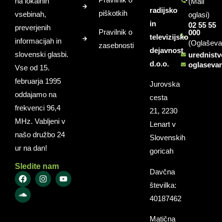
na lokalnih
(Mali
radijsko
piškotkih
vsebinah,
oglasi)
in
02 55 55
preverjenih
Pravilnik o
000
televizijsko
informacijah in
(Oglaševa
zasebnosti
dejavnost
slovenski glasbi.
urednist
d.o.o.
oglaseva
Vse od 15.
februarja 1995
Jurovska
oddajamo na
cesta
frekvenci 96,4
21, 2230
MHz. Vabljeni v
Lenart v
našo družbo 24
Slovenskih
ur na dan!
goricah
Sledite nam
Davčna
številka:
40187462
Matična