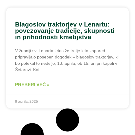
Blagoslov traktorjev v Lenartu:
povezovanje tradicije, skupnosti
in prihodnosti kmetijstva
V župniji sv. Lenarta letos že tretje leto zapored
pripravljajo poseben dogodek – blagoslov traktorjev, ki
bo potekal to nedeljo, 13. aprila, ob 15. uri pri kapeli v
Šetarovi. Kot
PREBERI VEČ »
9 aprila, 2025