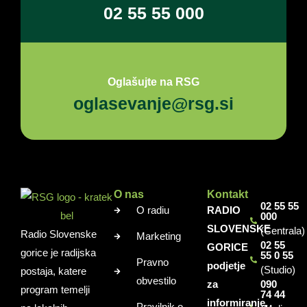
02 55 55 000
Oglašujte na RSG
oglasevanje@rsg.si
O nas
Kontakt
02 55 55
O radiu
RADIO
000
SLOVENSKE
(Centrala)
Radio Slovenske
Marketing
02 55
GORICE
gorice je radijska
55 0 55
Pravno
podjetje
(Studio)
postaja, katere
obvestilo
za
090
program temelji
74 44
informiranje,
Pravilnik o