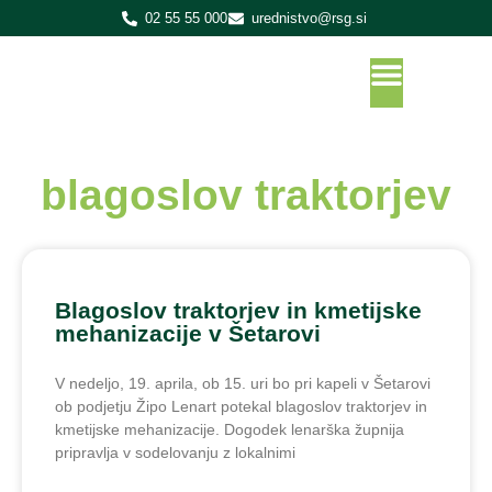
02 55 55 000
urednistvo@rsg.si
blagoslov traktorjev
Blagoslov traktorjev in kmetijske
mehanizacije v Šetarovi
V nedeljo, 19. aprila, ob 15. uri bo pri kapeli v Šetarovi
ob podjetju Žipo Lenart potekal blagoslov traktorjev in
kmetijske mehanizacije. Dogodek lenarška župnija
pripravlja v sodelovanju z lokalnimi