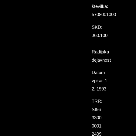
številka:
5708001000
SKD:
J60.100
–
Radijska
dejavnost
Datum
vpisa: 1.
2. 1993
TRR:
SI56
3300
0001
2409