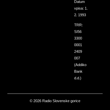
Datum
vpisa: 1.
2. 1993
TRR:
SI56
3300
0001
2409
007
(Addiko
Bank
d.d.)
© 2026 Radio Slovenske gorice