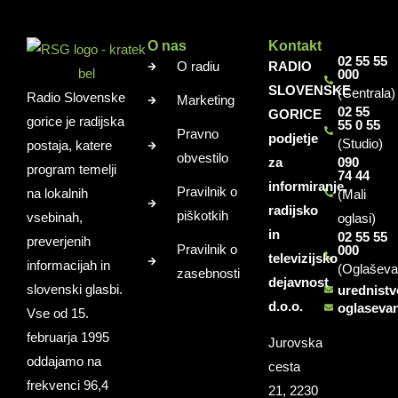
O nas
Kontakt
02 55 55
O radiu
RADIO
000
SLOVENSKE
(Centrala)
Radio Slovenske
Marketing
02 55
GORICE
gorice je radijska
55 0 55
Pravno
podjetje
(Studio)
postaja, katere
obvestilo
za
090
program temelji
74 44
informiranje,
Pravilnik o
na lokalnih
(Mali
radijsko
piškotkih
vsebinah,
oglasi)
in
02 55 55
preverjenih
Pravilnik o
000
televizijsko
informacijah in
(Oglaševa
zasebnosti
dejavnost
slovenski glasbi.
urednist
d.o.o.
oglaseva
Vse od 15.
februarja 1995
Jurovska
oddajamo na
cesta
frekvenci 96,4
21, 2230