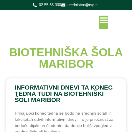
02 55 55 000
urednistvo@rsg.si
BIOTEHNIŠKA ŠOLA
MARIBOR
INFORMATIVNI DNEVI TA KONEC
TEDNA TUDI NA BIOTEHNIŠKI
ŠOLI MARIBOR
Prihajajoči konec tedna se bodo na srednjih šolah in
fakultetah odvili informativni dnevi. To je priložnost za
bodoče dijake in študente, da dobijo boljši vpogled v
srednjo šolo ali fakulteto,