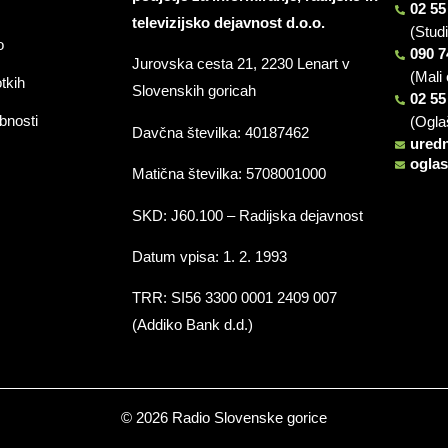
02 55
televizijsko dejavnost d.o.o.
(Stud
o
090 7
Jurovska cesta 21, 2230 Lenart v
(Mali 
otkih
Slovenskih goricah
02 55
bnosti
(Ogla
Davčna številka: 40187462
ured
ogla
Matična številka: 5708001000
SKD: J60.100 – Radijska dejavnost
Datum vpisa: 1. 2. 1993
TRR: SI56 3300 0001 2409 007
(Addiko Bank d.d.)
© 2026 Radio Slovenske gorice