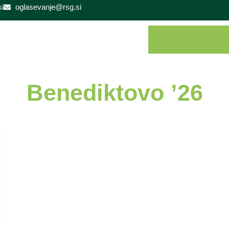
i
oglasevanje@rsg.si
Benediktovo ’26