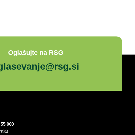
Oglašujte na RSG
glasevanje@rsg.si
 55 000
rala)