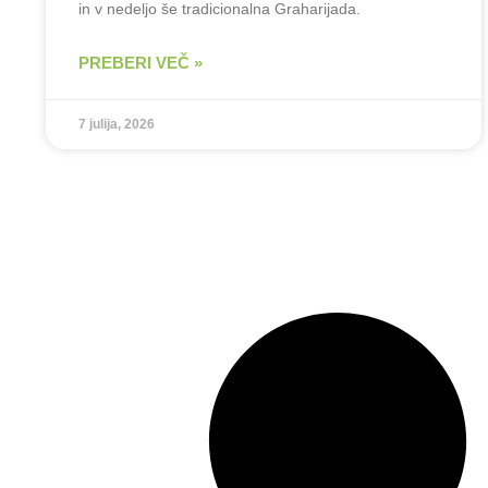
in v nedeljo še tradicionalna Graharijada.
PREBERI VEČ »
7 julija, 2026