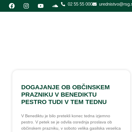
02 55 55 000
urednistvo@rsg.s
DOGAJANJE OB OBČINSKEM
PRAZNIKU V BENEDIKTU
PESTRO TUDI V TEM TEDNU
V Benediktu je bilo pretekli konec tedna izjemno
pestro. V petek se je odvila osrednja proslava ob
občinskem prazniku, v soboto velika gasilska veselica