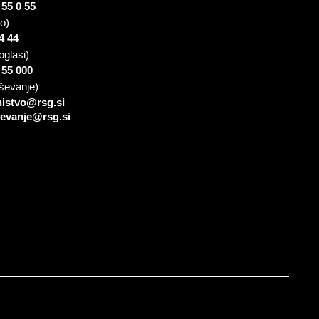
 55 0 55
io)
4 44
oglasi)
 55 000
ševanje)
nistvo@rsg.si
sevanje@rsg.si